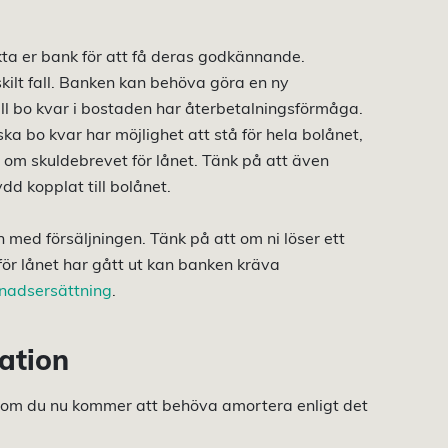
kta er bank för att få deras godkännande.
skilt fall. Banken kan behöva göra en ny
ll bo kvar i bostaden har återbetalningsförmåga.
a bo kvar har möjlighet att stå för hela bolånet,
å om skuldebrevet för lånet. Tänk på att även
dd kopplat till bolånet.
h med försäljningen. Tänk på att om ni löser ett
ör lånet har gått ut kan banken kräva
lnadsersättning
.
ation
r om du nu kommer att behöva amortera enligt det