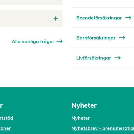
Boendeförsäkringar
Barnförsäkringar
Alla vanliga frågor
Livförsäkringar
r
Nyheter
tstöd
Nyheter
ioner
Nyhetsbrev - prenumeratio