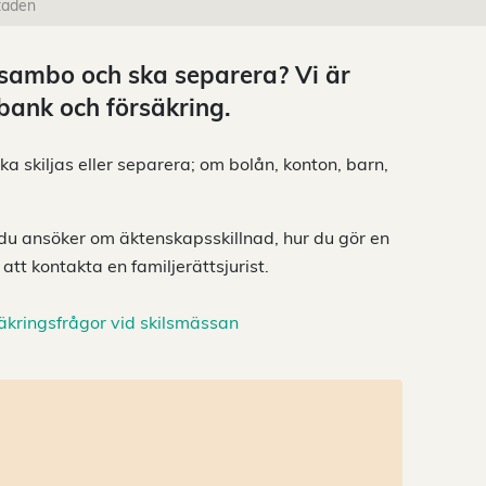
taden
du sambo och ska separera? Vi är
 bank och försäkring.
ka skiljas eller separera; om bolån, konton, barn,
 du ansöker om äktenskapsskillnad, hur du gör en
tt kontakta en familjerättsjurist.
kringsfrågor vid skilsmässan