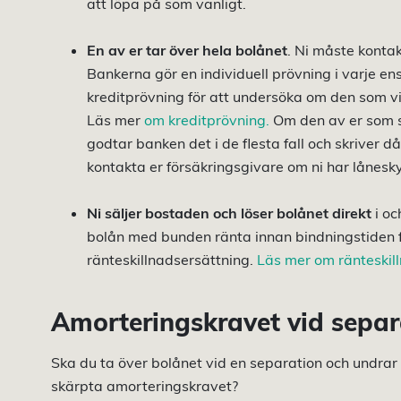
att löpa på som vanligt.
En av er tar över hela bolånet
. Ni måste konta
Bankerna gör en individuell prövning i varje en
kreditprövning för att undersöka om den som vi
Läs mer
om kreditprövning.
Om den av er som sk
godtar banken det i de flesta fall och skriver d
kontakta er försäkringsgivare om ni har lånesky
Ni säljer bostaden och löser bolånet direkt
i oc
bolån med bunden ränta innan bindningstiden f
ränteskillnadsersättning.
Läs mer om ränteskil
Amorteringskravet vid separ
Ska du ta över bolånet vid en separation och undra
skärpta amorteringskravet?