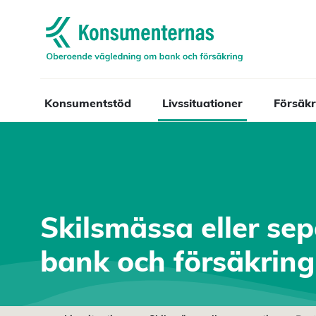
Navigera till startsidan
Konsumentstöd
Livssituationer
Försäkr
Skilsmässa eller se
bank och försäkring