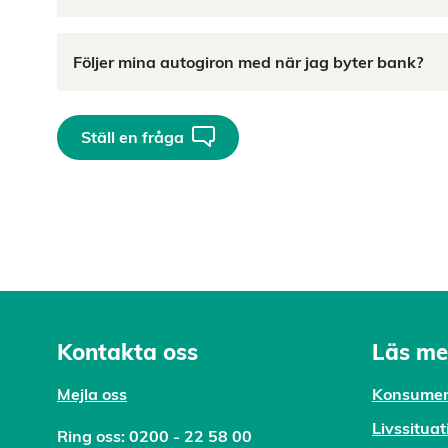
Följer mina autogiron med när jag byter bank?
Ställ en fråga
Kontakta oss
Läs me
Mejl
a oss
Konsumen
Livssituat
Ring oss:
0200 - 22 58 00