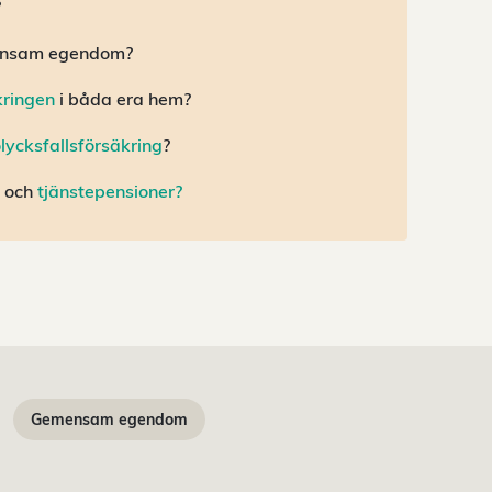
?
mensam egendom?
ringen
i båda era hem?
olycksfallsförsäkring
?
och
tjänstepensioner?
Gemensam egendom