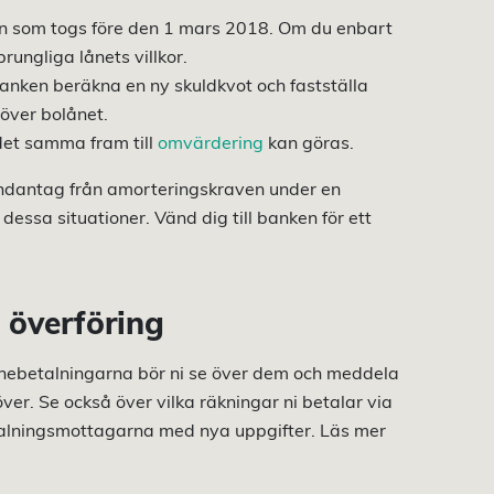
ån som togs före den 1 mars 2018. Om du enbart
prungliga lånets villkor.
anken beräkna en ny skuldkvot och fastställa
över bolånet.
et samma fram till
omvärdering
kan göras.
 undantag från amorteringskraven under en
essa situationer. Vänd dig till banken för ett
 överföring
 lånebetalningarna bör ni se över dem och meddela
ver. Se också över vilka räkningar ni betalar via
talningsmottagarna med nya uppgifter. Läs mer