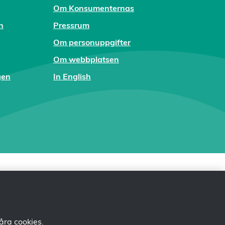
Om Konsumenternas
n
Pressrum
Om personuppgifter
Om webbplatsen
gen
In English
åra cookies
.