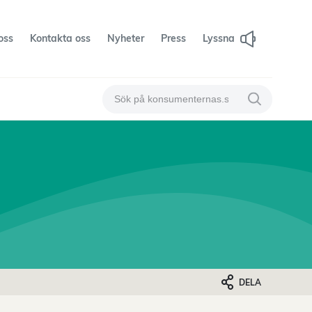
oss
Kontakta oss
Nyheter
Press
Lyssna
Sök på konsumenternas
Sök på konsum
DELA