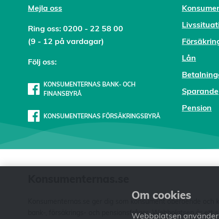
Mejl
a oss
Konsumen
Livssituat
Ring oss:
0200 - 22 58 00
(9 - 12 på vardagar)
Försäkrin
Lån
Följ oss:
Betalning
KONSUMENTERNAS BANK- OCH
Sparande
FINANSBYRÅ
Pension
KONSUMENTERNAS FÖRSÄKRINGSBYRÅ
Konsumenternas.se
Om cookies
Konsumenternas.se ger dig som konsument oberoende och kos
bank-, försäkrings- och pensionsfrågor. Webbplatsen är ett
Webbplatsen använder c