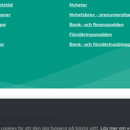
tstöd
Nyheter
ioner
Nyhetsbrev - prenumeratio
gar
Bank- och finanspodden
Försäkringspodden
ar
Bank- och försäkringsblog
tnadsfri fakta och vägledning i
 samarbete mellan
ookies för att den ska fungera på bästa sätt.
Läs mer om v