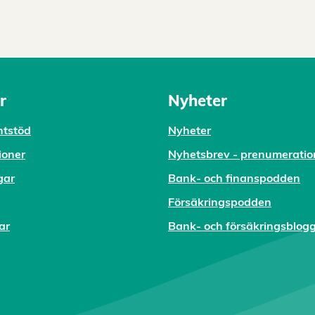
r
Nyheter
tstöd
Nyheter
ioner
Nyhetsbrev - prenumeratio
gar
Bank- och finanspodden
Försäkringspodden
ar
Bank- och försäkringsblog