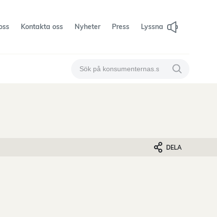
oss
Kontakta oss
Nyheter
Press
Lyssna
Sök på konsumenternas
Sök på konsum
DELA