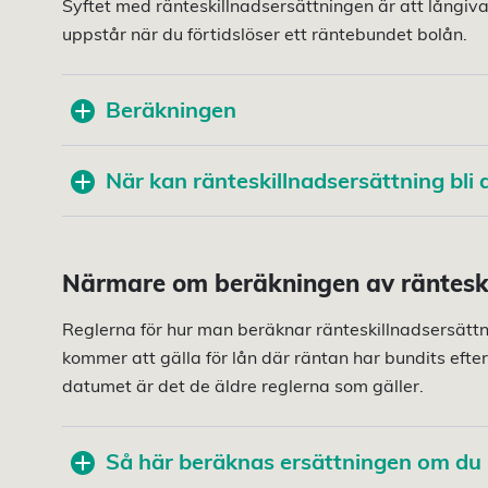
Syftet med ränteskillnadsersättningen är att långivar
uppstår när du förtidslöser ett räntebundet bolån.
Beräkningen
När kan ränteskillnadsersättning bli 
Närmare om beräkningen av ränteski
Reglerna för hur man beräknar ränteskillnadsersättn
kommer att gälla för lån där räntan har bundits efte
datumet är det de äldre reglerna som gäller.
Så här beräknas ersättningen om du b