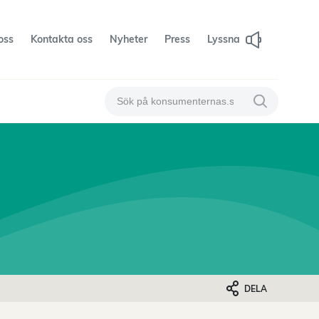
oss
Kontakta oss
Nyheter
Press
Lyssna
Sök på konsumenternas
Sök på konsum
DELA