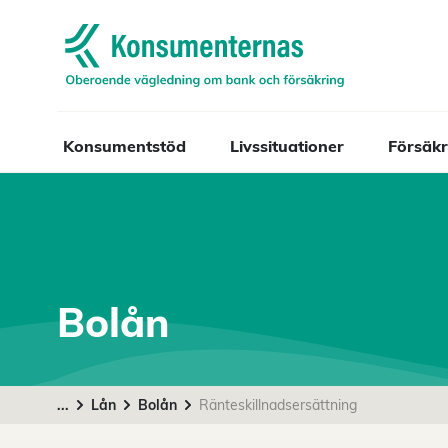
Navigera till startsidan
Konsumentstöd
Livssituationer
Försäkr
Bolån
...
Lån
Bolån
Ränteskillnadsersättning