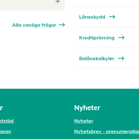
Låneskydd
Alla vanliga frågor
Kreditprövning
Bolånekalkyler
r
Nyheter
tstöd
Nyheter
ioner
Nyhetsbrev - prenumeratio