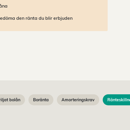
låna
bedöma den ränta du blir erbjuden
iljat bolån
Boränta
Amorteringskrav
Ränteskilln