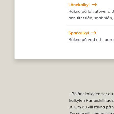
Lånekalkyl
Räkna på lån utöver dit
annuitetslån, snabblån,
Sparkalkyl
Räkna på vad ett spara
I Bolånekalkylen ser du 
kalkylen Ränteskillnads
ut. Om du vill räkna på 
Du som vill undersöka 