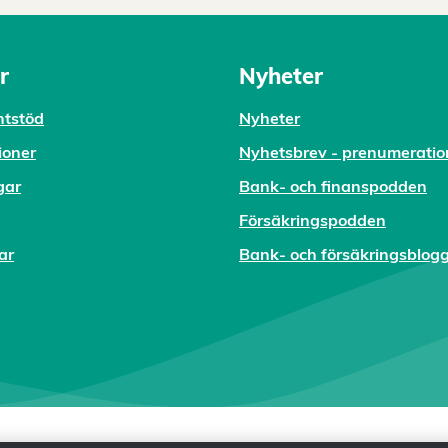
r
Nyheter
tstöd
Nyheter
ioner
Nyhetsbrev - prenumeratio
gar
Bank- och finanspodden
Försäkringspodden
ar
Bank- och försäkringsblog