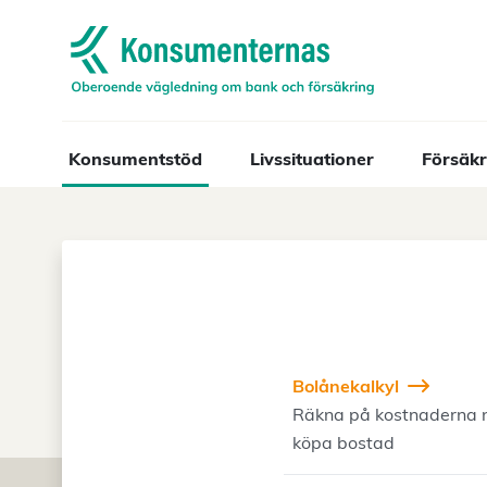
Navigera till startsidan
Konsumentstöd
Livssituationer
Försäkr
Bolånekalkyl
Räkna på kostnaderna nä
köpa bostad