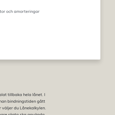
tor och amorteringar
at tillbaka hela lånet. I
nnan bindningstiden gått
r väljer du Lånekalkylen.
lägre ränta ska använda