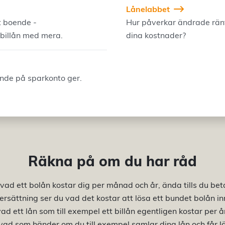
Lånelabbet
t boende -
Hur påverkar ändrade rän
 billån med mera.
dina kostnader?
nde på sparkonto ger.
Räkna på om du har råd
vad ett bolån kostar dig per månad och år, ända tills du betal
ersättning ser du vad det kostar att lösa ett bundet bolån i
vad ett lån som till exempel ett billån egentligen kostar per å
vad som händer om du till exempel samlar dina lån och får 