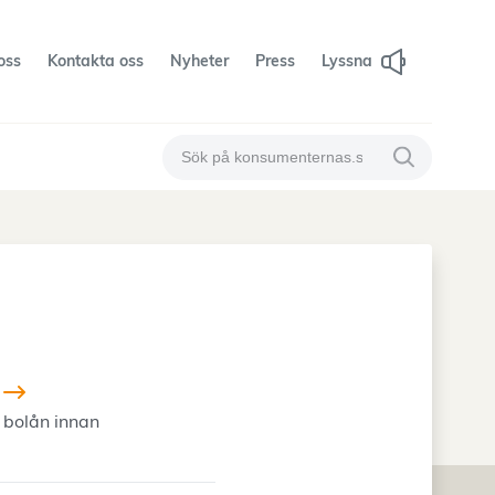
oss
Kontakta oss
Nyheter
Press
Lyssna
Sök på konsumenternas
Sök på konsum
t bolån innan