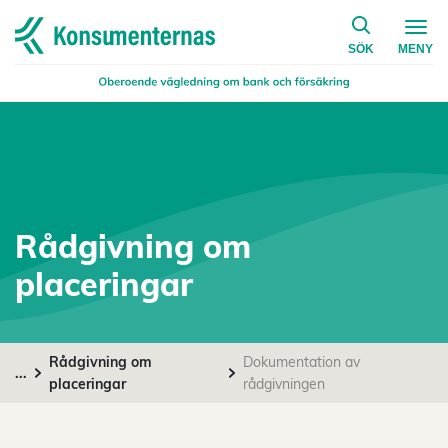
på konsumen
Navigera till startsidan
SÖK
MENY
Rådgivning om
placeringar
Rådgivning om
Dokumentation av
...
placeringar
rådgivningen