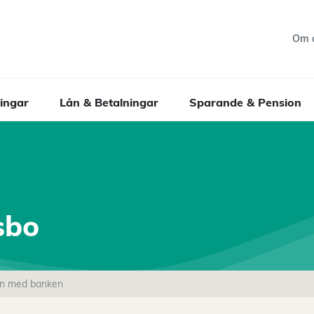
Om 
ingar
Lån & Betalningar
Sparande & Pension
sbo
en med banken