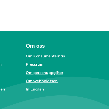
Om oss
Om Konsumenternas
n
Pressrum
Om personuppgifter
Om webbplatsen
gen
In English