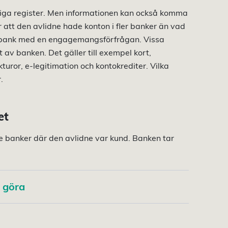
ntliga register. Men informationen kan också komma
r att den avlidne hade konton i fler banker än vad
ive bank med en engagemangsförfrågan. Vissa
 av banken. Det gäller till exempel kort,
turor, e-legitimation och kontokrediter. Vilka
.
et
 banker där den avlidne var kund. Banken tar
 göra