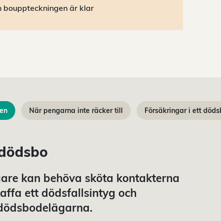
an bouppteckningen är klar
en
När pengarna inte räcker till
Försäkringar i ett död
 dödsbo
gare kan behöva sköta kontakterna
ffa ett dödsfallsintyg och
a dödsbodelägarna.