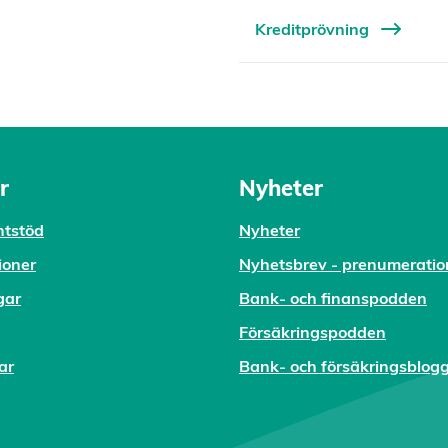
Kreditprövning
r
Nyheter
tstöd
Nyheter
ioner
Nyhetsbrev - prenumeratio
gar
Bank- och finanspodden
Försäkringspodden
ar
Bank- och försäkringsblog