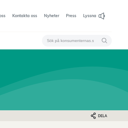
oss
Kontakta oss
Nyheter
Press
Lyssna
Sök på konsumenternas
Sök på konsum
DELA