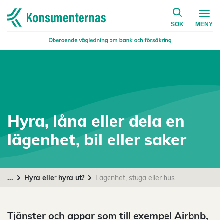
på konsumen
Navigera till startsidan
SÖK
MENY
Hyra, låna eller dela en
lägenhet, bil eller saker
...
Hyra eller hyra ut?
Lägenhet, stuga eller hus
Tjänster och appar som till exempel Airbnb,