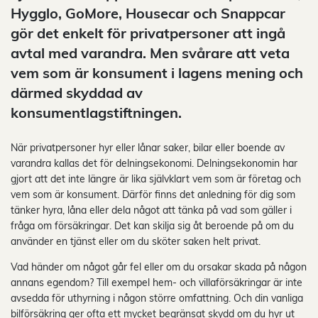
Hygglo, GoMore, Housecar och Snappcar
gör det enkelt för privatpersoner att ingå
avtal med varandra. Men svårare att veta
vem som är konsument i lagens mening och
därmed skyddad av
konsumentlagstiftningen.
När privatpersoner hyr eller lånar saker, bilar eller boende av
varandra kallas det för delningsekonomi. Delningsekonomin har
gjort att det inte längre är lika självklart vem som är företag och
vem som är konsument. Därför finns det anledning för dig som
tänker hyra, låna eller dela något att tänka på vad som gäller i
fråga om försäkringar. Det kan skilja sig åt beroende på om du
använder en tjänst eller om du sköter saken helt privat.
Vad händer om något går fel eller om du orsakar skada på någon
annans egendom? Till exempel hem- och villaförsäkringar är inte
avsedda för uthyrning i någon större omfattning. Och din vanliga
bilförsäkring ger ofta ett mycket begränsat skydd om du hyr ut