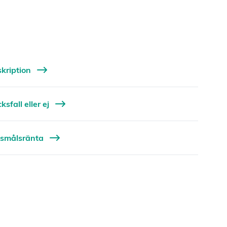
skription
ksfall eller ej
öjsmålsränta