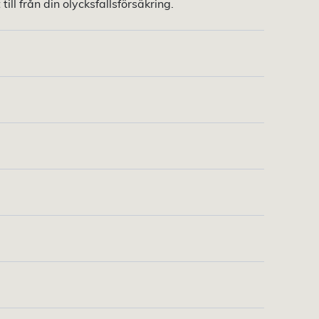
ill från din olycksfallsförsäkring.