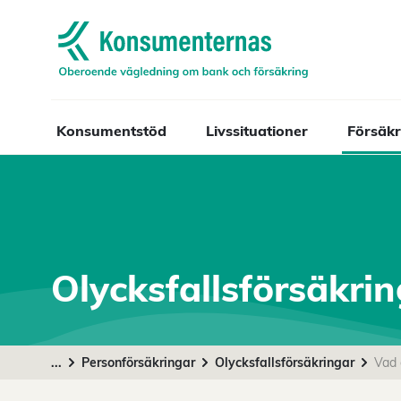
Navigera till startsidan
Konsumentstöd
Livssituationer
Försäkr
Olycksfallsförsäkri
...
Personförsäkringar
Olycksfallsförsäkringar
Vad 