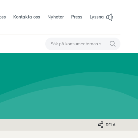
oss
Kontakta oss
Nyheter
Press
Lyssna
Sök på konsumenternas
Sök på konsum
DELA