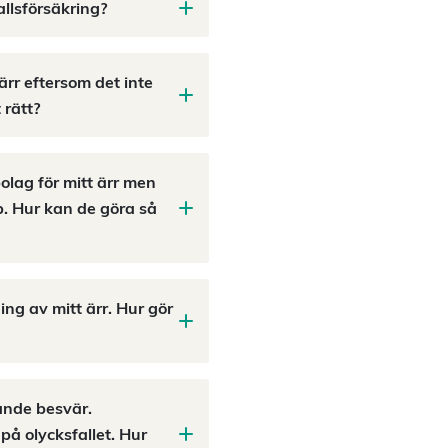
allsförsäkring?
ärr eftersom det inte
 rätt?
bolag för mitt ärr men
p. Hur kan de göra så
ng av mitt ärr. Hur gör
ande besvär.
på olycksfallet. Hur