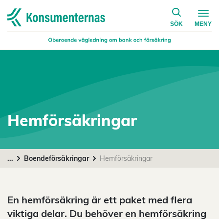
på konsumen
Navigera till startsidan
SÖK
MENY
Hemförsäkringar
...
Boendeförsäkringar
Hemförsäkringar
En hemförsäkring är ett paket med flera
viktiga delar. Du behöver en hemförsäkring