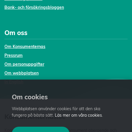
Bank- och försäkringsbloggen
Om oss
Om Konsumenternas
Pressrum
Om personuppgifter
Om webbplatsen
In English
Om cookies
Webbplatsen använder cookies för att den ska
Konsumenternas.se
fungera på bästa sätt.
Läs mer om våra cookies
.
Konsumenternas.se ger dig som konsument oberoende och