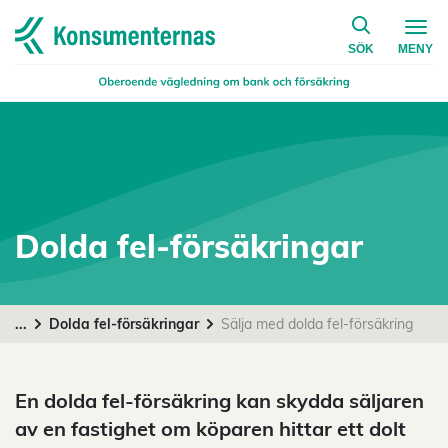
på konsumen
Navigera till startsidan
SÖK
MENY
Dolda fel-försäkringar
...
Dolda fel-försäkringar
Sälja med dolda fel-försäkring
En dolda fel-försäkring kan skydda säljaren
av en fastighet om köparen hittar ett dolt