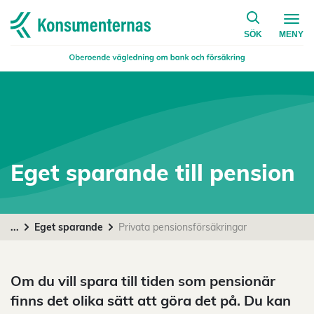
på konsumen
Navigera till startsidan
SÖK
MENY
Eget sparande till pension
...
Eget sparande
Privata pensionsförsäkringar
Om du vill spara till tiden som pensionär
finns det olika sätt att göra det på. Du kan