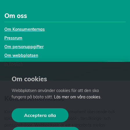
Om oss
Om Konsumenternas
Pressrum
Om personuppgifter
Om webbplatsen
In English
Om cookies
Webbplatsen använder cookies för att den ska
Konsumenternas.se
fungera på bästa sätt.
Läs mer om våra cookies
.
Konsumenternas.se ger dig som konsument oberoende och
Acceptera alla
kostnadsfri fakta och vägledning i bank-, försäkrings- och
pensionsfrågor. Webbplatsen är ett samarbete mellan