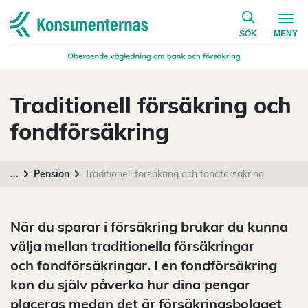
på konsumen
Navigera till startsidan
SÖK
MENY
Traditionell försäkring och
fondförsäkring
...
Pension
Traditionell försäkring och fondförsäkring
När du sparar i försäkring brukar du kunna
välja mellan traditionella försäkringar
och fondförsäkringar. I en fondförsäkring
kan du själv påverka hur dina pengar
placeras medan det är försäkringsbolaget