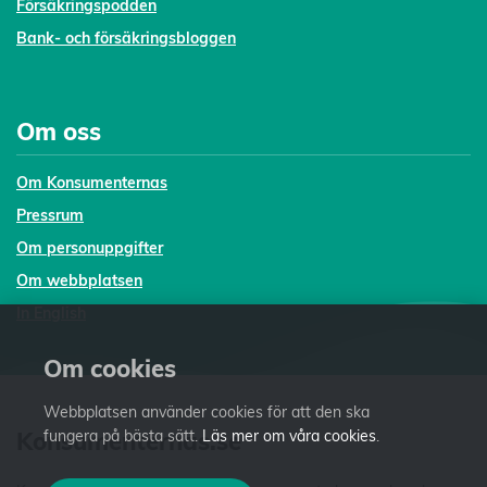
Försäkringspodden
Bank- och försäkringsbloggen
Om oss
Om Konsumenternas
Pressrum
Om personuppgifter
Om webbplatsen
In English
Om cookies
Webbplatsen använder cookies för att den ska
Konsumenternas.se
fungera på bästa sätt.
Läs mer om våra cookies
.