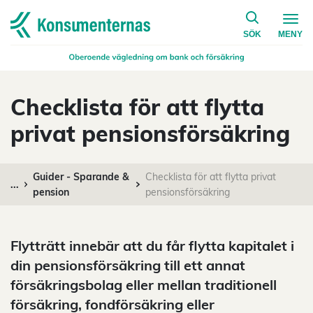
på konsumen
Navigera till startsidan
SÖK
MENY
Checklista för att flytta
privat pensionsförsäkring
Guider - Sparande &
Checklista för att flytta privat
...
pension
pensionsförsäkring
Flytträtt innebär att du får flytta kapitalet i
din pensionsförsäkring till ett annat
försäkringsbolag eller mellan traditionell
försäkring, fondförsäkring eller