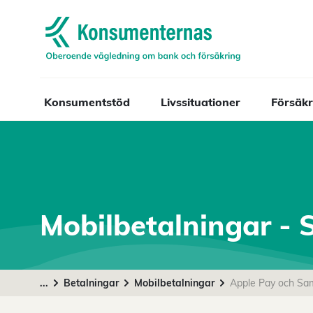
Navigera till startsidan
Konsumentstöd
Livssituationer
Försäkr
Mobilbetalningar - 
...
Betalningar
Mobilbetalningar
Apple Pay och Sa