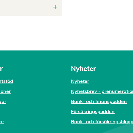
r
Nyheter
tstöd
Nyheter
ioner
Nyhetsbrev - prenumeratio
gar
Bank- och finanspodden
Försäkringspodden
ar
Bank- och försäkringsblog