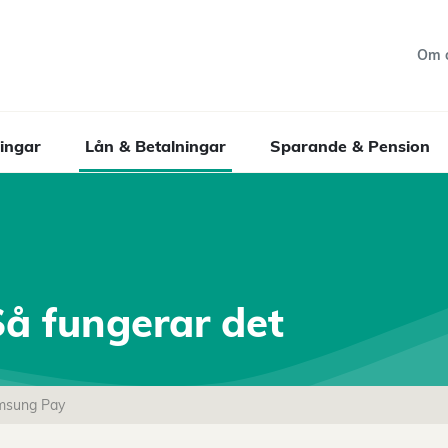
Om 
ingar
Lån & Betalningar
Sparande & Pension
Så fungerar det
msung Pay