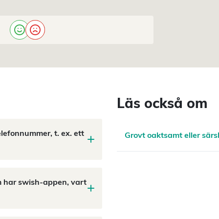
Läs också om
lefonnummer, t. ex. ett
Grovt oaktsamt eller särs
 har swish-appen, vart