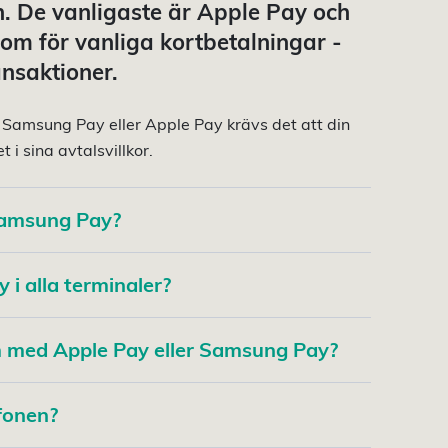
fon. De vanligaste är Apple Pay och
m för vanliga kortbetalningar -
ansaktioner.
n Samsung Pay eller Apple Pay krävs det att din
 i sina avtalsvillkor.
Samsung Pay?
i alla terminaler?
em med Apple Pay eller Samsung Pay?
efonen?