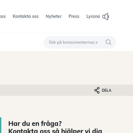
oss
Kontakta oss
Nyheter
Press
Lyssna
Sök på konsumenternas
Sök på konsum
DELA
Har du en fråga?
Kontakta oss så hjälper vi dig