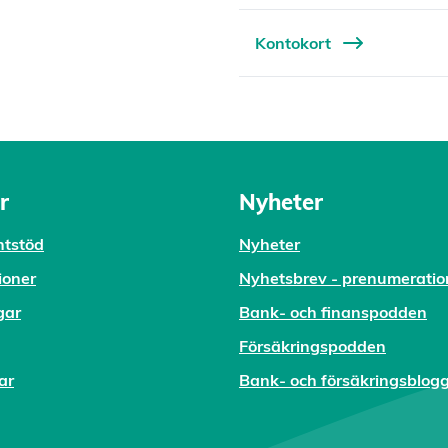
Kontokort
r
Nyheter
tstöd
Nyheter
ioner
Nyhetsbrev - prenumeratio
gar
Bank- och finanspodden
Försäkringspodden
ar
Bank- och försäkringsblog