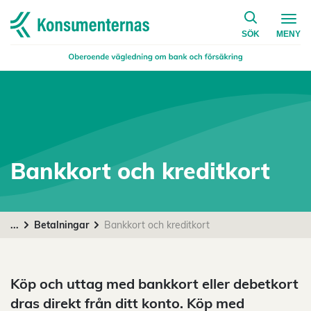
på konsumen
Navigera till startsidan
SÖK
MENY
Bankkort och kreditkort
...
Betalningar
Bankkort och kreditkort
Köp och uttag med bankkort eller debetkort
dras direkt från ditt konto. Köp med