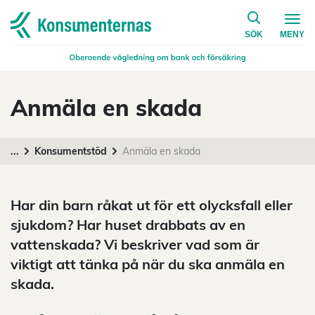
på konsumen
Navigera till startsidan
SÖK
MENY
Anmäla en skada
...
Konsumentstöd
Anmäla en skada
Har din barn råkat ut för ett olycksfall eller
sjukdom? Har huset drabbats av en
vattenskada? Vi beskriver vad som är
viktigt att tänka på när du ska anmäla en
skada.