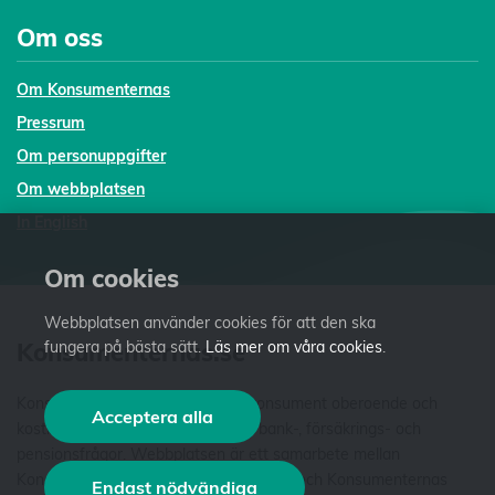
Om oss
Om Konsumenternas
Pressrum
Om personuppgifter
Om webbplatsen
In English
Om cookies
Webbplatsen använder cookies för att den ska
fungera på bästa sätt.
Läs mer om våra cookies
.
Konsumenternas.se
Konsumenternas.se ger dig som konsument oberoende och
Acceptera alla
kostnadsfri fakta och vägledning i bank-, försäkrings- och
pensionsfrågor. Webbplatsen är ett samarbete mellan
Konsumenternas Bank- och finansbyrå och Konsumenternas
Endast nödvändiga