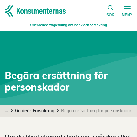
på konsumen
Navigera till startsidan
SÖK
MENY
Begära ersättning för
personskador
...
Guider - Försäkring
Begära ersättning för personskador
Om du blivit skadad i trafiken, i vården eller