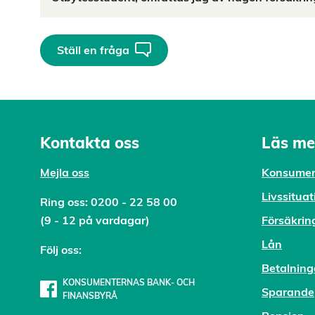
Ställ en fråga
Kontakta oss
Läs me
Mejl
a oss
Konsumen
Livssituat
Ring oss:
0200 - 22 58 00
(9 - 12 på vardagar)
Försäkrin
Lån
Följ oss:
Betalning
KONSUMENTERNAS BANK- OCH
Sparande
FINANSBYRÅ