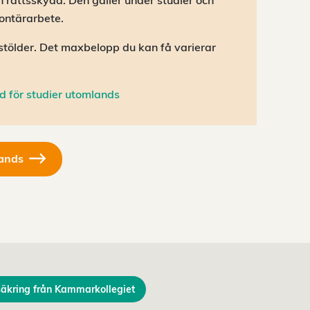
 rättsskydd. Den gäller under studier och
lontärarbete.
stölder. Det maxbelopp du kan få varierar
d för studier utomlands
lands
säkring från Kammarkollegiet