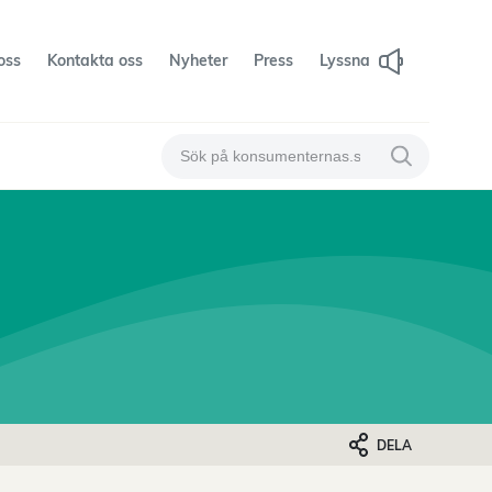
oss
Kontakta oss
Nyheter
Press
Lyssna
Sök på konsumenternas
Sök på konsum
DELA