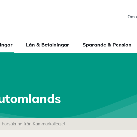
Om 
ingar
Lån & Betalningar
Sparande & Pension
 utomlands
Försäkring från Kammarkollegiet