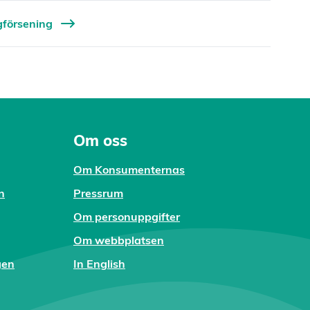
ygförsening
Om oss
Om Konsumenternas
n
Pressrum
Om personuppgifter
Om webbplatsen
gen
In English