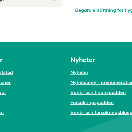
Begära ersättning för fl
r
Nyheter
tstöd
Nyheter
ioner
Nyhetsbrev - prenumeratio
gar
Bank- och finanspodden
Försäkringspodden
ar
Bank- och försäkringsblog