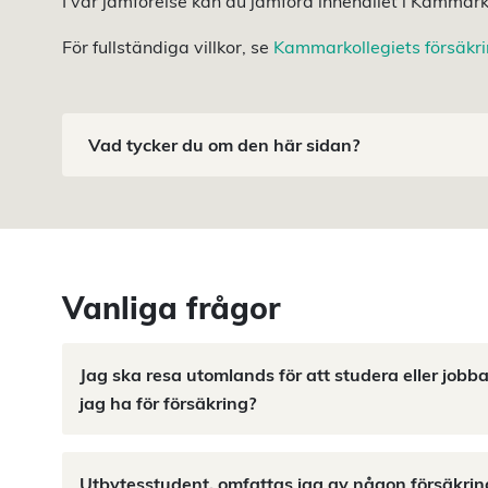
I vår jämförelse kan du jämföra innehållet i Kammar
För fullständiga villkor, se
Kammarkollegiets försäkrin
Vad tycker du om den här sidan?
Vanliga frågor
Jag ska resa utomlands för att studera eller jobb
jag ha för försäkring?
Utbytesstudent, omfattas jag av någon försäkrin