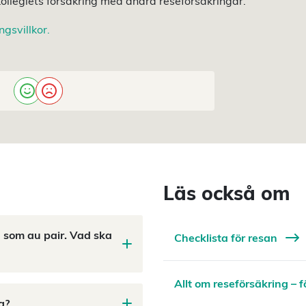
kollegiets försäkring med andra reseförsäkringar.
gsvillkor.
Läs också om
a som au pair. Vad ska
Checklista för resan
Allt om reseförsäkring –
g?