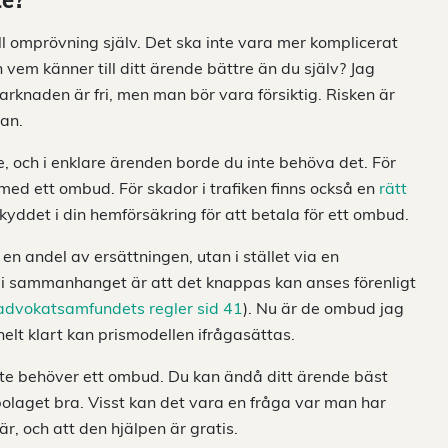
te?
l omprövning själv. Det ska inte vara mer komplicerat
em känner till ditt ärende bättre än du själv? Jag
rknaden är fri, men man bör vara försiktig. Risken är
dan.
e, och i enklare ärenden borde du inte behöva det. För
ed ett ombud. För skador i trafiken finns också en
rätt
kyddet i din hemförsäkring för att betala för ett ombud.
en andel av ersättningen, utan i stället via en
t i sammanhanget är att det knappas kan anses förenligt
advokatsamfundets regler sid 41
). Nu är de ombud jag
helt klart kan prismodellen ifrågasättas.
ll inte behöver ett ombud. Du kan ändå ditt ärende bäst
bolaget bra. Visst kan det vara en fråga var man har
r, och att den hjälpen är gratis.