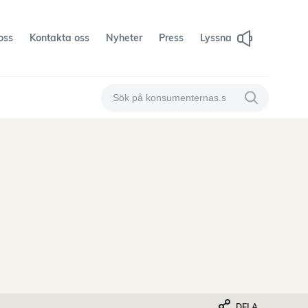
oss
Kontakta oss
Nyheter
Press
Lyssna
Sök på konsumenternas
Sök på konsum
DELA