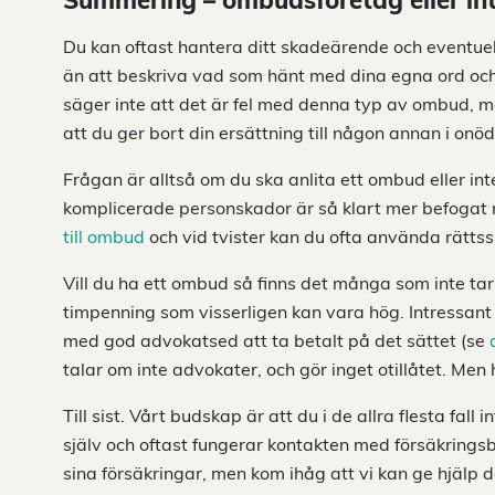
Summering – ombudsföretag eller in
Du kan oftast hantera ditt skadeärende och eventuel
än att beskriva vad som hänt med dina egna ord och v
säger inte att det är fel med denna typ av ombud, ma
att du ger bort din ersättning till någon annan i onö
Frågan är alltså om du ska anlita ett ombud eller int
komplicerade personskador är så klart mer befogat m
till ombud
och vid tvister kan du ofta använda rättss
Vill du ha ett ombud så finns det många som inte tar 
timpenning som visserligen kan vara hög. Intressan
med god advokatsed att ta betalt på det sättet (se
talar om inte advokater, och gör inget otillåtet. Men 
Till sist. Vårt budskap är att du i de allra flesta fa
själv och oftast fungerar kontakten med försäkrings
sina försäkringar, men kom ihåg att vi kan ge hjälp dä