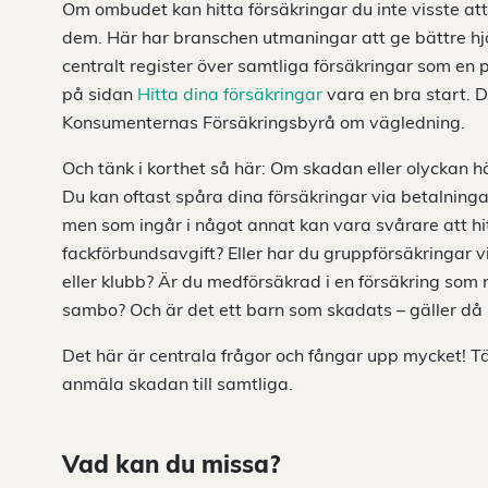
Om ombudet kan hitta försäkringar du inte visste att 
dem. Här har branschen utmaningar att ge bättre hjäl
centralt register över samtliga försäkringar som en
på sidan
Hitta dina försäkringar
vara en bra start. D
Konsumenternas Försäkringsbyrå om vägledning.
Och tänk i korthet så här: Om skadan eller olyckan h
Du kan oftast spåra dina försäkringar via betalningar
men som ingår i något annat kan vara svårare att hitt
fackförbundsavgift? Eller har du gruppförsäkringar v
eller klubb? Är du medförsäkrad i en försäkring som 
sambo? Och är det ett barn som skadats – gäller då
Det här är centrala frågor och fångar upp mycket! Tä
anmäla skadan till samtliga.
Vad kan du missa?