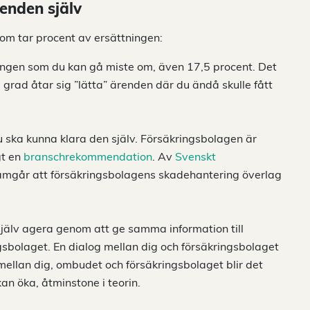
renden själv
d som tar procent av ersättningen:
ningen som du kan gå miste om, även 17,5 procent. Det
 grad åtar sig ”lätta” ärenden där du ändå skulle fått
u ska kunna klara den själv. Försäkringsbolagen är
gt en
branschrekommendation
. Av
Svenskt
amgår att försäkringsbolagens skadehantering överlag
jälv agera genom att ge samma information till
ngsbolaget. En dialog mellan dig och försäkringsbolaget
 mellan dig, ombudet och försäkringsbolaget blir det
kan öka, åtminstone i teorin.