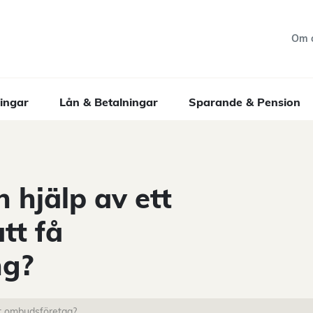
Om 
ingar
Lån & Betalningar
Sparande & Pension
 hjälp av ett
tt få
ng?
t ombudsföretag?