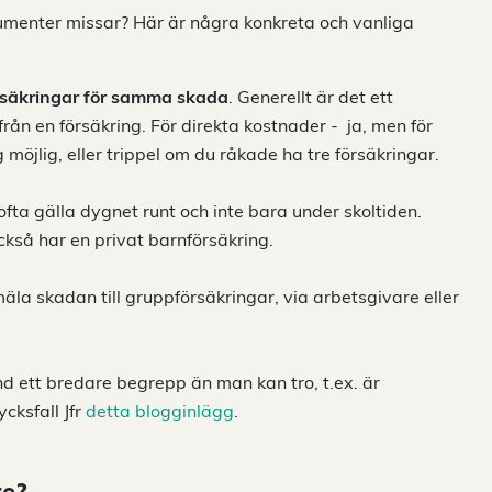
sumenter missar? Här är några konkreta och vanliga
örsäkringar för samma skada
. Generellt är det ett
rån en försäkring. För direkta kostnader - ja, men för
möjlig, eller trippel om du råkade ha tre försäkringar.
ofta gälla dygnet runt och inte bara under skoltiden.
kså har en privat barnförsäkring.
la skadan till gruppförsäkringar, via arbetsgivare eller
and ett bredare begrepp än man kan tro, t.ex. är
cksfall Jfr
detta blogginlägg
.