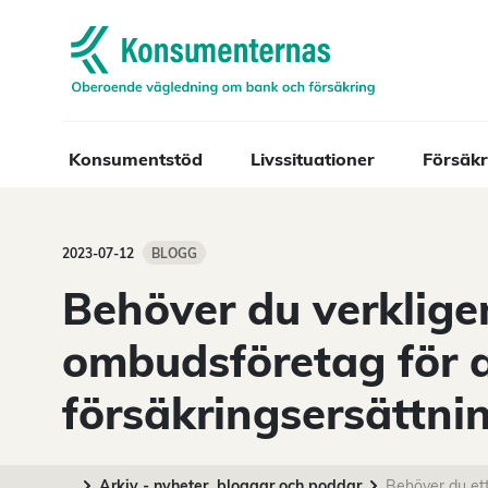
Navigera till startsidan
Konsumentstöd
Livssituationer
Försäkr
2023-07-12
BLOGG
Behöver du verkligen
ombudsföretag för a
försäkringsersättni
...
Arkiv - nyheter, bloggar och poddar
Behöver du et