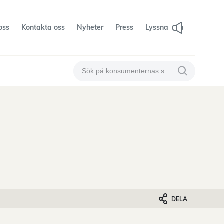
oss
Kontakta oss
Nyheter
Press
Lyssna
Sök på konsumenternas
Sök på konsum
DELA