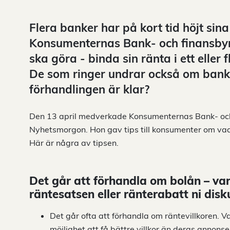
Flera banker har på kort tid höjt sin
Konsumenternas Bank- och finansby
ska göra - binda sin ränta i ett eller 
De som ringer undrar också om banke
förhandlingen är klar?
Den 13 april medverkade Konsumenternas Bank- och 
Nyhetsmorgon. Hon gav tips till konsumenter om vad 
Här är några av tipsen.
Det går att förhandla om bolån – v
räntesatsen eller ränterabatt ni disk
Det går ofta att förhandla om räntevillkoren. 
möjlighet att få bättre villkor än deras annonse