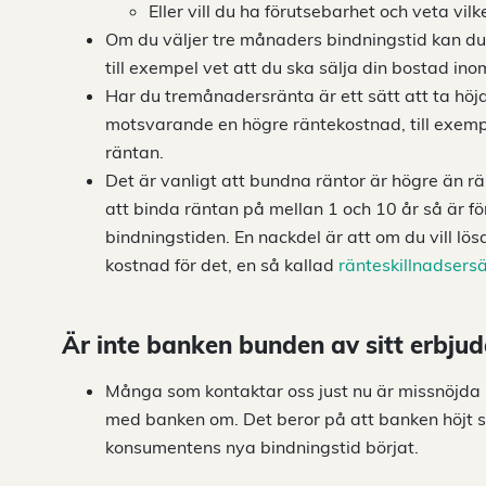
Eller vill du ha förutsebarhet och veta vi
Om du väljer tre månaders bindningstid kan d
till exempel vet att du ska sälja din bostad ino
Har du tremånadersränta är ett sätt att ta höj
motsvarande en högre räntekostnad, till exempe
räntan.
Det är vanligt att bundna räntor är högre än r
att binda räntan på mellan 1 och 10 år så är fö
bindningstiden. En nackdel är att om du vill lös
kostnad för det, en så kallad
ränteskillnadsers
Är inte banken bunden av sitt erbju
Många som kontaktar oss just nu är missnöjda 
med banken om. Det beror på att banken höjt s
konsumentens nya bindningstid börjat.