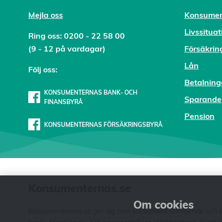
Mejl
a oss
Konsumen
Livssituat
Ring oss:
0200 - 22 58 00
(9 - 12 på vardagar)
Försäkrin
Lån
Följ oss:
Betalning
KONSUMENTERNAS BANK- OCH
Sparande
FINANSBYRÅ
Pension
KONSUMENTERNAS FÖRSÄKRINGSBYRÅ
Konsumenternas.se
Om cookies
Konsumenternas.se ger dig som konsument oberoende och kos