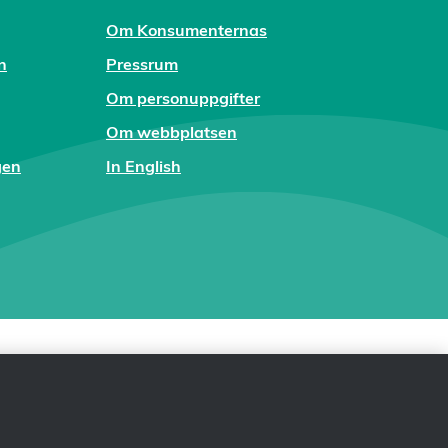
Om Konsumenternas
n
Pressrum
Om personuppgifter
Om webbplatsen
gen
In English