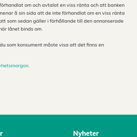
förhandlat om och avtalat en viss ränta och att banken
ar å sin sida att de inte förhandlat om en viss ränta
tt som sedan gäller i förhållande till den annonserade
 när lånet binds om.
r du som konsument måste visa att det finns en
Nyhetsmorgon.
r
Nyheter