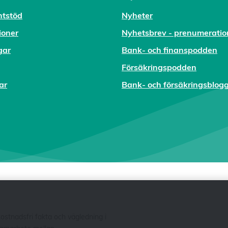
tstöd
Nyheter
ioner
Nyhetsbrev - prenumeratio
gar
Bank- och finanspodden
Försäkringspodden
ar
Bank- och försäkringsblog
tnadsfri fakta och vägledning i