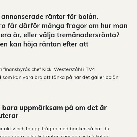
a annonserade räntor för bolån.
rå får därför många frågor om hur man
flera år, eller välja tremånadersränta?
n kan höja räntan efter att
finansbyrås chef Kicki Westerståhl i TV4
som kan vara bra att tänka på när det gäller bolån.
ar bara uppmärksam på om det är
uterar
Var aktiv och ta upp frågan med banken så har du
rade ränta, eller listräntan som den också kallas.