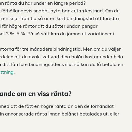
lken ränta du har under en längre period?
u förhållandevis snabbt byta bank utan kostnad. Om du
m en snar framtid så är en kort bindningstid att föredra.
d för högre räntor att du sätter undan pengar
l 3 %-5 %. På så sätt kan du jämna ut variationer i
äntorna för tre månaders bindningstid. Men om du väljer
rdelen att du exakt vet vad dina bolån kostar under hela
a ditt lån före bindningstidens slut så kan du få betala en
ättning
.
dande om en viss ränta?
med att de fått en högre ränta än den de förhandlat
in annonserade ränta innan bolånet betalades ut, eller