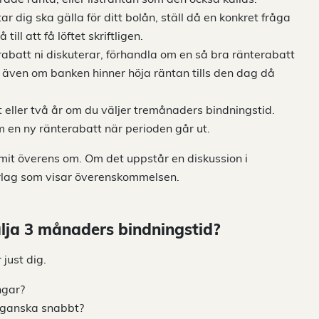
 dig ska gälla för ditt bolån, ställ då en konkret fråga
ll att få löftet skriftligen.
rabatt ni diskuterar, förhandla om en så bra ränterabatt
e även om banken hinner höja räntan tills den dag då
t eller två år om du väljer tremånaders bindningstid.
 en ny ränterabatt när perioden går ut.
kommit överens om. Om det uppstår en diskussion i
nderlag som visar överenskommelsen.
älja 3 månaders bindningstid?
 just dig.
ngar?
k ganska snabbt?