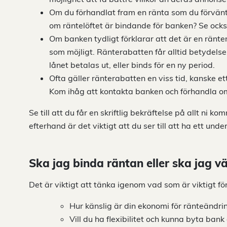
Om du förhandlat fram en ränta som du förväntar
om räntelöftet är bindande för banken? Se också ti
Om banken tydligt förklarar att det är en ränte
som möjligt. Ränterabatten får alltid betydels
lånet betalas ut, eller binds för en ny period.
Ofta gäller ränterabatten en viss tid, kanske et
Kom ihåg att kontakta banken och förhandla om
Se till att du får en skriftlig bekräftelse på allt ni 
efterhand är det viktigt att du ser till att ha ett u
Ska jag binda räntan eller ska jag v
Det är viktigt att tänka igenom vad som är viktigt för
Hur känslig är din ekonomi för ränteändri
Vill du ha flexibilitet och kunna byta ban