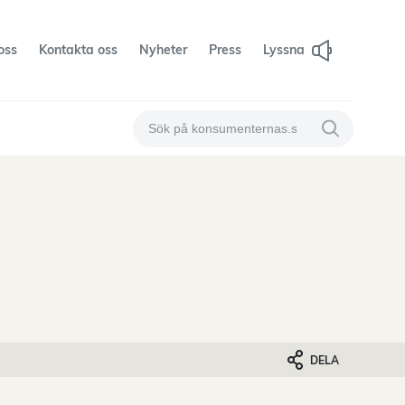
oss
Kontakta oss
Nyheter
Press
Lyssna
Sök på konsumenternas
Sök på konsum
DELA