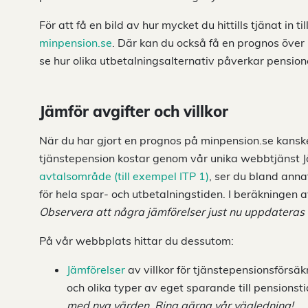
För att få en bild av hur mycket du hittills tjänat in 
minpension.se
. Där kan du också få en prognos över 
se hur olika utbetalningsalternativ påverkar pension
Jämför avgifter och villkor
När du har gjort en prognos på minpension.se kanske 
tjänstepension kostar genom vår unika webbtjänst J
avtalsområde (till exempel ITP 1)
, ser du bland anna
för hela spar- och utbetalningstiden. I beräkningen 
Observera att några jämförelser just nu uppdateras
På vår webbplats hittar du dessutom:
Jämförelser
av villkor för tjänstepensionsförsäk
och olika typer av eget sparande till pensionst
med nya värden. Ring gärna vår vägledning!