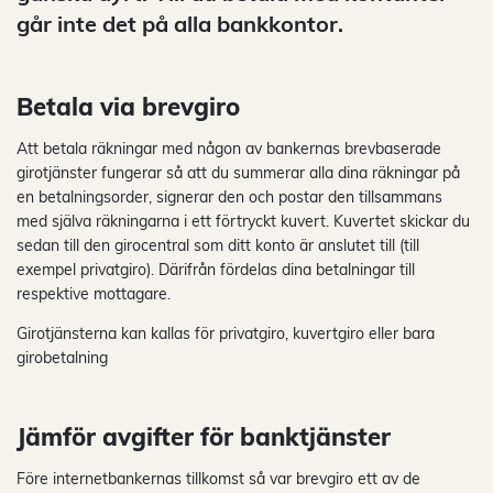
går inte det på alla bankkontor.
Betala via brevgiro
Att betala räkningar med någon av bankernas brevbaserade
girotjänster fungerar så att du summerar alla dina räkningar på
en betalningsorder, signerar den och postar den tillsammans
med själva räkningarna i ett förtryckt kuvert. Kuvertet skickar du
sedan till den girocentral som ditt konto är anslutet till (till
exempel privatgiro). Därifrån fördelas dina betalningar till
respektive mottagare.
Girotjänsterna kan kallas för privatgiro, kuvertgiro eller bara
girobetalning
Jämför avgifter för banktjänster
Före internetbankernas tillkomst så var brevgiro ett av de