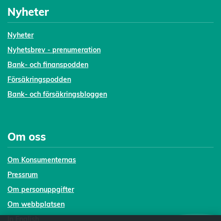
Nyheter
Nyheter
Nyhetsbrev - prenumeration
Bank- och finanspodden
Försäkringspodden
Bank- och försäkringsbloggen
Om oss
Om Konsumenternas
Pressrum
Om personuppgifter
Om webbplatsen
In English