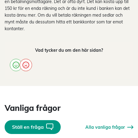
en betalningsmottagare. Det är ofta dyrt. Det kan kosta upp till
150 kr för en enda räkning och är du inte kund i banken kan det
kosta ännu mer. Om du vill betala räkningen med sedlar och
mynt måste du dessutom hitta ett bankkontor som tar emot
kontanter.
Vad tycker du om den här sidan?
Vanliga frågor
Ställ en fråga
Alla vanliga frågor