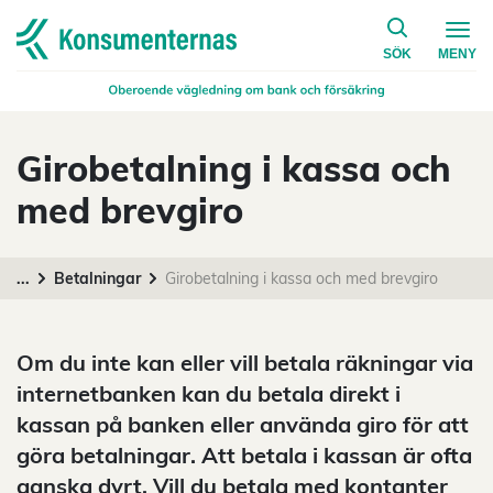
på konsumen
Navigera till startsidan
SÖK
MENY
Girobetalning i kassa och
med brevgiro
...
Betalningar
Girobetalning i kassa och med brevgiro
Om du inte kan eller vill betala räkningar via
internetbanken kan du betala direkt i
kassan på banken eller använda giro för att
göra betalningar. Att betala i kassan är ofta
ganska dyrt. Vill du betala med kontanter