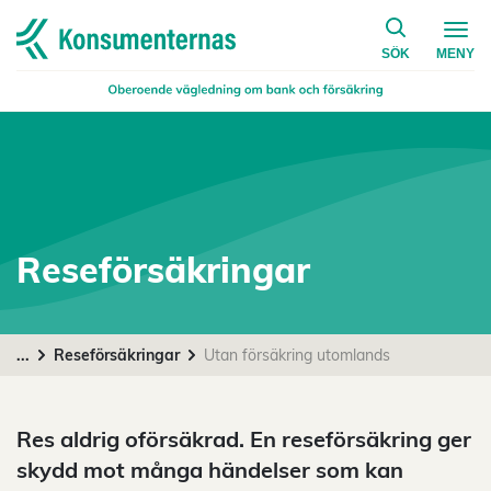
på konsumen
Navigera till startsidan
SÖK
MENY
Reseförsäkringar
...
Reseförsäkringar
Utan försäkring utomlands
Res aldrig oförsäkrad. En reseförsäkring ger
skydd mot många händelser som kan