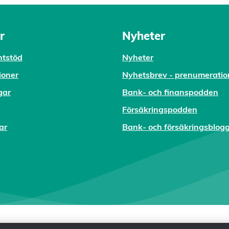
r
Nyheter
tstöd
Nyheter
ioner
Nyhetsbrev - prenumeratio
gar
Bank- och finanspodden
Försäkringspodden
ar
Bank- och försäkringsblog