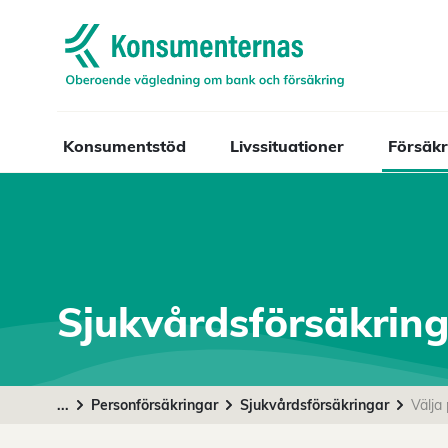
Navigera till startsidan
Konsumentstöd
Livssituationer
Försäkr
Sjukvårdsförsäkrin
...
Personförsäkringar
Sjukvårdsförsäkringar
Välja