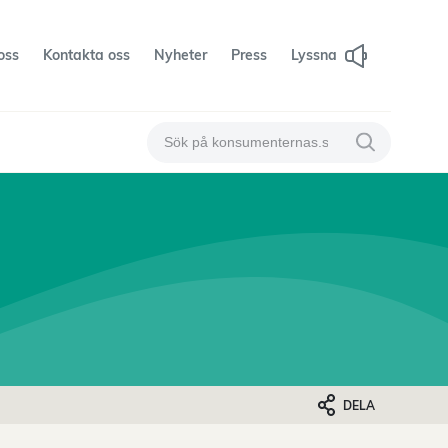
oss
Kontakta oss
Nyheter
Press
Lyssna
Sök på konsumenternas
Sök på konsum
DELA