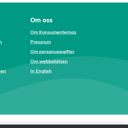
Om oss
Om Konsumenternas
n
Pressrum
Om personuppgifter
Om webbplatsen
gen
In English