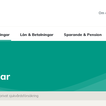
Om 
ingar
Lån & Betalningar
Sparande & Pension
gar
 privat sjukvårdsförsäkring