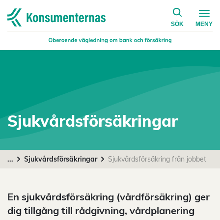
på konsumen
Navigera till startsidan
SÖK
MENY
Sjukvårdsförsäkringar
...
Sjukvårdsförsäkringar
Sjukvårdsförsäkring från jobbet
En sjukvårdsförsäkring (vårdförsäkring) ger
dig tillgång till rådgivning, vårdplanering