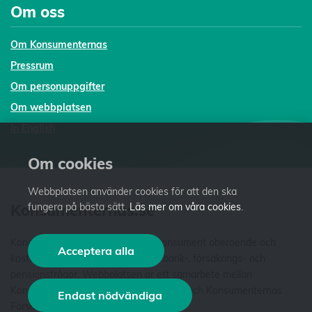
Om oss
Om Konsumenternas
Pressrum
Om personuppgifter
Om webbplatsen
In English
Om cookies
Webbplatsen använder cookies för att den ska
Konsumenternas.se
fungera på bästa sätt.
Läs mer om våra cookies
.
Konsumenternas.se ger dig som konsument oberoende och
Acceptera alla
kostnadsfri fakta och vägledning i bank-, försäkrings- och
pensionsfrågor. Webbplatsen är ett samarbete mellan
Konsumenternas Bank- och finansbyrå och Konsumenternas
Endast nödvändiga
Försäkringsbyrå. Vi är stiftelser som har