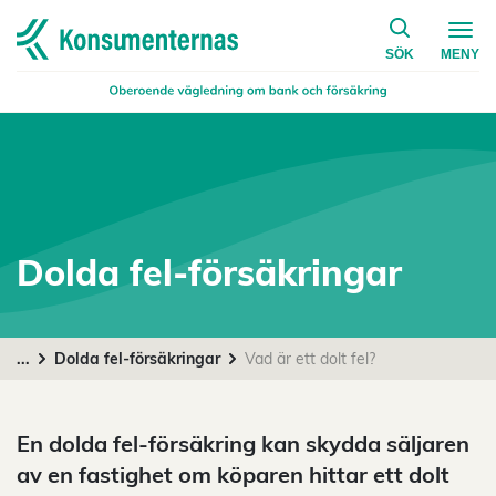
på konsumen
Navigera till startsidan
SÖK
MENY
Dolda fel-försäkringar
...
Dolda fel-försäkringar
Vad är ett dolt fel?
En dolda fel-försäkring kan skydda säljaren
av en fastighet om köparen hittar ett dolt