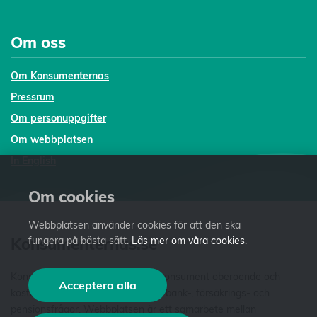
Om oss
Om Konsumenternas
Pressrum
Om personuppgifter
Om webbplatsen
In English
Om cookies
Webbplatsen använder cookies för att den ska
Konsumenternas.se
fungera på bästa sätt.
Läs mer om våra cookies
.
Konsumenternas.se ger dig som konsument oberoende och
Acceptera alla
kostnadsfri fakta och vägledning i bank-, försäkrings- och
pensionsfrågor. Webbplatsen är ett samarbete mellan