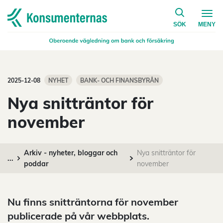
på konsumen
Navigera till startsidan
SÖK
MENY
2025-12-08
NYHET
BANK- OCH FINANSBYRÅN
Nya snitträntor för
november
Arkiv - nyheter, bloggar och
Nya snitträntor för
...
poddar
november
Nu finns snitträntorna för november
publicerade på vår webbplats.