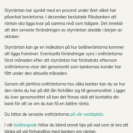
Styrräntan har sjunkit med en procent under året vilket har
påverkat boräntorna. I december beslutade Riksbanken att
räntan ska ligga kvar på samma nivå som tidigare. Det innebär
att den senaste förändringen av styrräntan skedde i början av
oktober.
Styrräntan kan ge en indikation på hur bolåneräntorna kommer
att ligga framöver. Eventuella förändringar syns i snitträntorna
först månaden efter att styrräntan har förändrats eftersom
snitträntorna visar det genomsnitt som bankernas kunder har
fått under den aktuella månaden.
Genom att jämföra snitträntorna hos olika banker kan du se hur
den ränta du har på ditt lån förhåller sig till genomsnittet. Ligger
du över genomsnittet så kan det finnas skäl att kontakta din
bank för att se om du kan få en bättre ränta.
Du hittar de senaste snitträntorna
på vår webbplats
.
I vår
bolåneguide
hittar du bland annat tips på vad som är bra att
tänka på vid förhandling med banken om räntan.