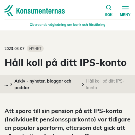
på konsumen
Navigera till startsidan
SÖK
MENY
2023-03-07
NYHET
Håll koll på ditt IPS-konto
Arkiv - nyheter, bloggar och
Håll koll på ditt IPS-
...
poddar
konto
Att spara till sin pension på ett IPS-konto
(Individuellt pensionssparkonto) var tidigare
en populär sparform, eftersom det gick att