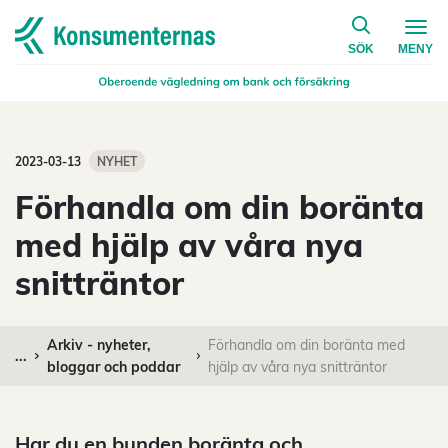
på konsumen
Navigera till startsidan
SÖK
MENY
2023-03-13
NYHET
Förhandla om din boränta
med hjälp av våra nya
snitträntor
Arkiv - nyheter,
Förhandla om din boränta med
...
bloggar och poddar
hjälp av våra nya snitträntor
Har du en bunden boränta och