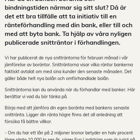
bindningstiden närmar sig sitt slut? Då är
det ett bra tillfälle att ta initiativ till en
ränteförhandling med din bank, eller till och
med att byta bank. Ta hjälp av våra nyligen
publicerade snitträntor i förhandlingen.
Vi har publicerat de nya snitträntorna för februari månad i vår
jämförelse av boräntor. Snitträntorna visar vilka räntor bankerna
faktiskt avtalat om med sina kunder den senaste månaden. Det
gäller både helt nya bolån och omförhandlade bolån.
Snitträntorna kan du använda när du förhandlar med banker. Här
berättar vi vad du bör tänka på.
Börja med att jämföra din egen boränta med bankens senaste
snittränta. Ligger din ränta högre finns det all anledning att
försöka få bättre villkor.
- Om du har ett lån på 2 miljoner kronor betyder en halv procent
lägre ränta 10 000 kr per år, säger Eva Lindström som är jurist på