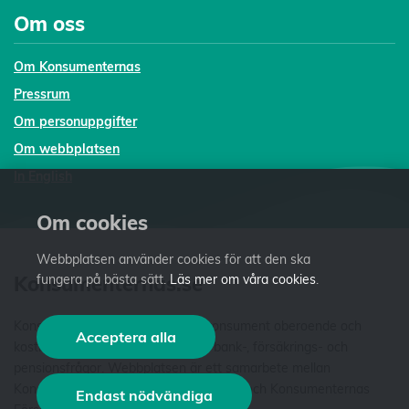
Om oss
Om Konsumenternas
Pressrum
Om personuppgifter
Om webbplatsen
In English
Om cookies
Webbplatsen använder cookies för att den ska
Konsumenternas.se
fungera på bästa sätt.
Läs mer om våra cookies
.
Konsumenternas.se ger dig som konsument oberoende och
Acceptera alla
kostnadsfri fakta och vägledning i bank-, försäkrings- och
pensionsfrågor. Webbplatsen är ett samarbete mellan
Konsumenternas Bank- och finansbyrå och Konsumenternas
Endast nödvändiga