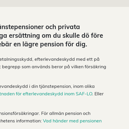
jänstepensioner och privata
ga ersättning om du skulle dö före
ebär en lägre pension för dig.
betalningsskydd, efterlevandeskydd med ett på
et begrepp som används beror på vilken försäkring
rlevandeskydd i din tjänstepension, inom olika
tnaden för efterlevandeskydd inom SAF-LO
. Eller
nsionsförsäkringar. För allmän pension och
ghetens information:
Vad händer med pensionen