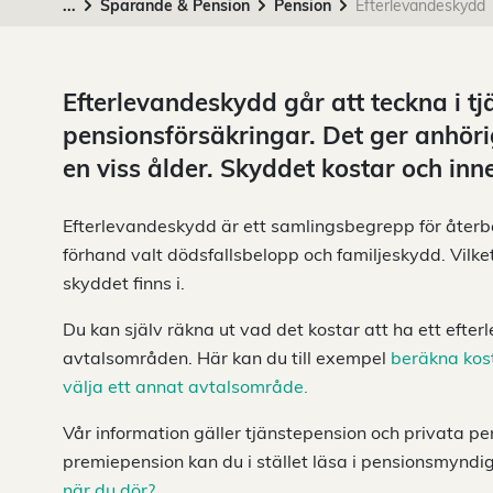
...
Sparande & Pension
Pension
Efterlevandeskydd
Efterlevandeskydd går att teckna i t
pensionsförsäkringar. Det ger anhöri
en viss ålder. Skyddet kostar och inn
Efterlevandeskydd är ett samlingsbegrepp för åter
förhand valt dödsfallsbelopp och familjeskydd. Vilk
skyddet finns i.
Du kan själv räkna ut vad det kostar att ha ett efte
avtalsområden. Här kan du till exempel
beräkna kos
välja ett annat avtalsområde.
Vår information gäller tjänstepension och privata pe
premiepension kan du i stället läsa i pensionsmyndi
när du dör?