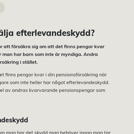
lja efterlevandeskydd?
r att försäkra sig om att det finns pengar kvar
när man har barn som inte är myndiga. Andra
säkring i stället.
t finns pengar kvar i din pensionsförsäkring när
gare som inte heller har något efterlevandeskydd.
a del av andras kvarvarande pensionspengar som
andeskydd
 om man har det skydd man behöver innan man tar