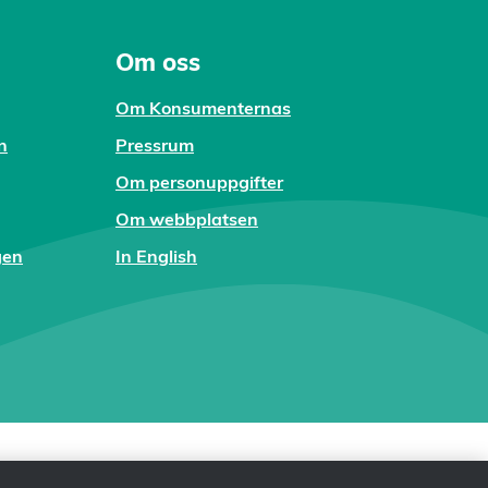
Om oss
Om Konsumenternas
n
Pressrum
Om personuppgifter
Om webbplatsen
gen
In English