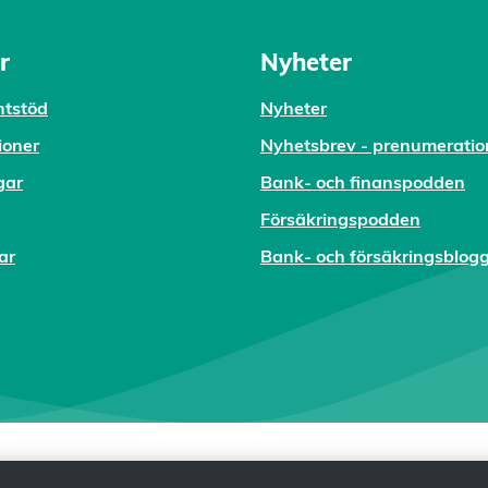
r
Nyheter
tstöd
Nyheter
ioner
Nyhetsbrev - prenumeratio
gar
Bank- och finanspodden
Försäkringspodden
ar
Bank- och försäkringsblog