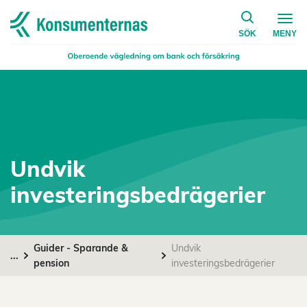
på konsumen
Navigera till startsidan
SÖK
MENY
Undvik
investeringsbedrägerier
Guider - Sparande &
Undvik
...
pension
investeringsbedrägerier