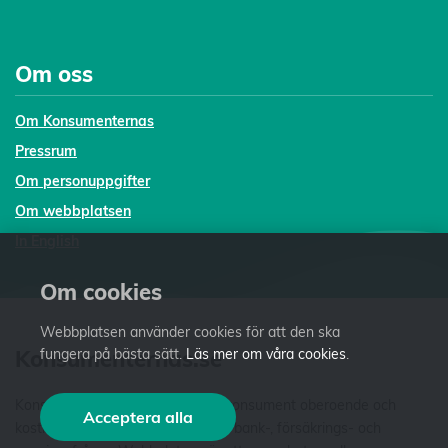
Om oss
Om Konsumenternas
Pressrum
Om personuppgifter
Om webbplatsen
In English
Om cookies
Webbplatsen använder cookies för att den ska
fungera på bästa sätt.
Läs mer om våra cookies
.
Konsumenternas.se
Konsumenternas.se ger dig som konsument oberoende och
Acceptera alla
kostnadsfri fakta och vägledning i bank-, försäkrings- och