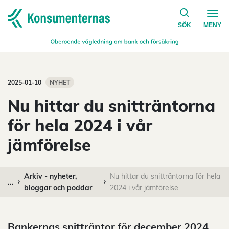
på konsumen
Navigera till startsidan
SÖK
MENY
2025-01-10
NYHET
Nu hittar du snitträntorna
för hela 2024 i vår
jämförelse
Arkiv - nyheter,
Nu hittar du snitträntorna för hela
...
bloggar och poddar
2024 i vår jämförelse
Bankernas snitträntor för december 2024