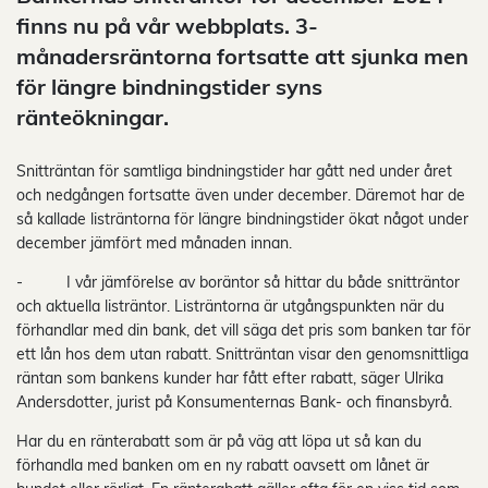
finns nu på vår webbplats. 3-
månadersräntorna fortsatte att sjunka men
för längre bindningstider syns
ränteökningar.
Snitträntan för samtliga bindningstider har gått ned under året
och nedgången fortsatte även under december. Däremot har de
så kallade listräntorna för längre bindningstider ökat något under
december jämfört med månaden innan.
- I vår jämförelse av boräntor så hittar du både snitträntor
och aktuella listräntor. Listräntorna är utgångspunkten när du
förhandlar med din bank, det vill säga det pris som banken tar för
ett lån hos dem utan rabatt. Snitträntan visar den genomsnittliga
räntan som bankens kunder har fått efter rabatt, säger Ulrika
Andersdotter, jurist på Konsumenternas Bank- och finansbyrå.
Har du en ränterabatt som är på väg att löpa ut så kan du
förhandla med banken om en ny rabatt oavsett om lånet är