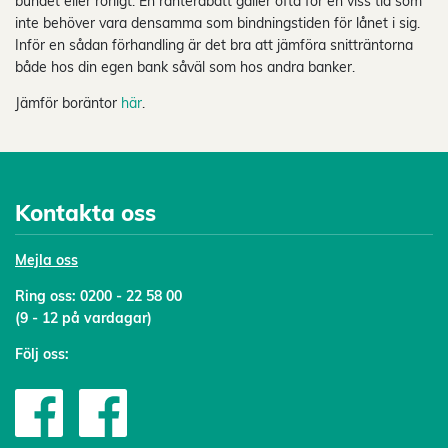
bundet eller rörligt. En ränterabatt gäller ofta för en viss tid som
inte behöver vara densamma som bindningstiden för lånet i sig.
Inför en sådan förhandling är det bra att jämföra snitträntorna
både hos din egen bank såväl som hos andra banker.
Jämför boräntor
här
.
Kontakta oss
Mejl
a oss
Ring oss:
0200 - 22 58 00
(9 - 12 på vardagar)
Följ oss: