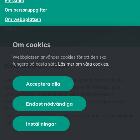
Pressrum
Om personuppgifter
Om webbplatsen
In English
Om cookies
Webbplatsen använder cookies för att den ska
fungera på bästa sätt.
Läs mer om våra cookies
.
Konsumenternas.se
Konsumenternas.se ger dig som konsument oberoende och
Acceptera alla
kostnadsfri fakta och vägledning i bank-, försäkrings- och
pensionsfrågor. Webbplatsen är ett samarbete mellan
Konsumenternas Bank- och finansbyrå och Konsumenternas
Endast nödvändiga
Försäkringsbyrå. Vi är stiftelser som har
Konsumentverket
,
Finansinspektionen
och branschorganisationer
i våra styrelser. Läs mer
om oss
.
Inställningar