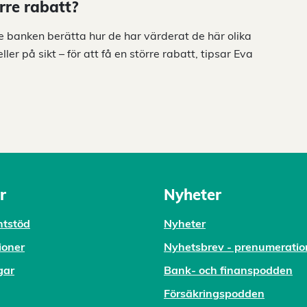
rre rabatt?
e banken berätta hur de har värderat de här olika
er på sikt – för att få en större rabatt, tipsar Eva
r
Nyheter
tstöd
Nyheter
ioner
Nyhetsbrev - prenumeratio
gar
Bank- och finanspodden
Försäkringspodden