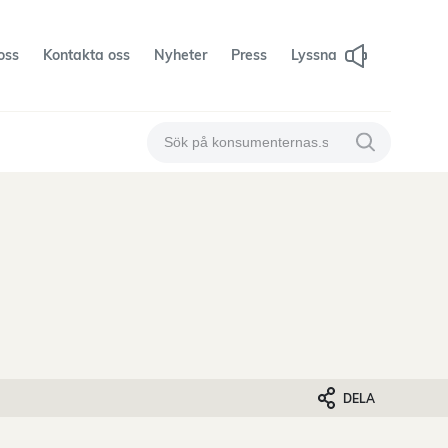
oss
Kontakta oss
Nyheter
Press
Lyssna
Sök på konsumenternas
Sök på konsum
DELA