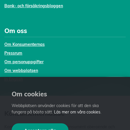
Bank- och försäkringsbloggen
Om oss
Om Konsumenternas
Pressrum
Om personuppgifter
Om webbplatsen
In English
Om cookies
Webbplatsen använder cookies för att den ska
Konsumenternas.se
fungera på bästa sätt.
Läs mer om våra cookies
.
Konsumenternas.se ger dig som konsument oberoende och