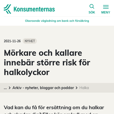
på konsumen
Navigera till startsidan
SÖK
MENY
2021-11-26
NYHET
Mörkare och kallare
innebär större risk för
halkolyckor
...
Arkiv - nyheter, bloggar och poddar
Halka
Vad kan du få för ersättning om du halkar