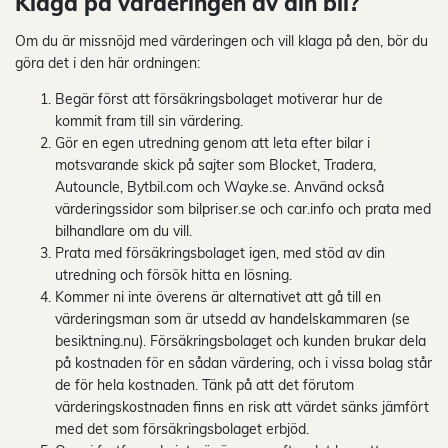
Klaga på värderingen av din bil?
Om du är missnöjd med värderingen och vill klaga på den, bör du
göra det i den här ordningen:
Begär först att försäkringsbolaget motiverar hur de
kommit fram till sin värdering.
Gör en egen utredning genom att leta efter bilar i
motsvarande skick på sajter som Blocket, Tradera,
Autouncle, Bytbil.com och Wayke.se. Använd också
värderingssidor som bilpriser.se och car.info och prata med
bilhandlare om du vill.
Prata med försäkringsbolaget igen, med stöd av din
utredning och försök hitta en lösning.
Kommer ni inte överens är alternativet att gå till en
värderingsman som är utsedd av handelskammaren (se
besiktning.nu). Försäkringsbolaget och kunden brukar dela
på kostnaden för en sådan värdering, och i vissa bolag står
de för hela kostnaden. Tänk på att det förutom
värderingskostnaden finns en risk att värdet sänks jämfört
med det som försäkringsbolaget erbjöd.