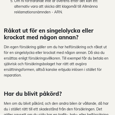
Om ni fortfarande inte är överens efter det kan ett
alternativ vara att skicka ditt klagomål till Allmänna
reklamationsnämnden - ARN.
Råkat ut för en singelolycka eller
krockat med någon annan?
Din egen försäkring gäller om du har helförsäkring och råkat ut
för en singelolycka eller krockat med någon annan. Då ska du
ersättas enligt försäkringsvillkoren. Till exempel får du betala en
självrisk och försäkringsbolaget har rätt att avgöra
ersättningsformen, alltså kanske erbjuda inlösen i stället för
reparation.
Har du blivit påkörd?
Men om du blivit påkörd, och den andra bilen är vållande, då har
du i stället rätt till ett skadestånd från den försäkringen. Det
gäller oavsett om du själv har en trafik-, halv- eller helförsäkring.