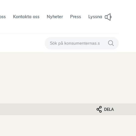
oss
Kontakta oss
Nyheter
Press
Lyssna
Sök på konsumenternas
Sök på konsum
DELA