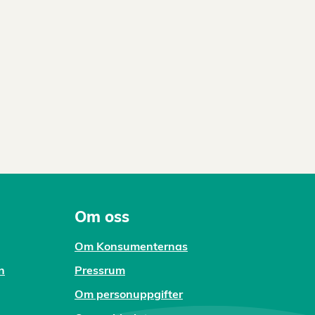
Om oss
Om Konsumenternas
n
Pressrum
Om personuppgifter