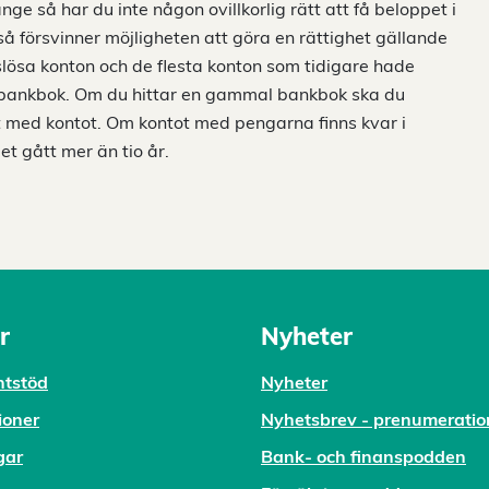
e så har du inte någon ovillkorlig rätt att få beloppet i
så försvinner möjligheten att göra en rättighet gällande
lösa konton och de flesta konton som tidigare hade
n bankbok. Om du hittar en gammal bankbok ska du
 med kontot. Om kontot med pengarna finns kvar i
t gått mer än tio år.
r
Nyheter
tstöd
Nyheter
ioner
Nyhetsbrev - prenumeratio
gar
Bank- och finanspodden