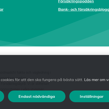
Försäkringspodden
ar
Bank- och försäkringsblog
tnadsfri fakta och vägledning i
 samarbete mellan
ookies för att den ska fungera på bästa sätt.
Läs mer om v
säkringsbyrå. Vi är stiftelser
anisationer i våra styrelser.
Endast nödvändiga
Inställningar