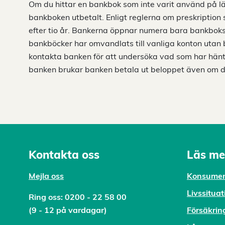
Om du hittar en bankbok som inte varit använd på läng
bankboken utbetalt. Enligt reglerna om preskription 
efter tio år. Bankerna öppnar numera bara bankboks
bankböcker har omvandlats till vanliga konton uta
kontakta banken för att undersöka vad som har hänt
banken brukar banken betala ut beloppet även om de
Kontakta oss
Läs me
Mejl
a oss
Konsumen
Livssituat
Ring oss:
0200 - 22 58 00
(9 - 12 på vardagar)
Försäkrin