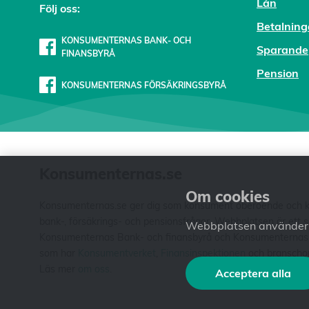
Lån
Följ oss:
Betalning
KONSUMENTERNAS BANK- OCH
Sparande
FINANSBYRÅ
Pension
KONSUMENTERNAS FÖRSÄKRINGSBYRÅ
Konsumenternas.se
Om cookies
Konsumenternas.se ger dig som konsument oberoende och kos
bank-, försäkrings- och pensionsfrågor. Webbplatsen är ett
Webbplatsen använder c
Konsumenternas Bank- och finansbyrå och Konsumenternas För
som har
Konsumentverket
,
Finansinspektionen
och branschorg
Läs mer
om oss
.
Acceptera alla