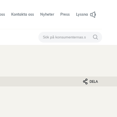
oss
Kontakta oss
Nyheter
Press
Lyssna
Sök på konsumenternas
Sök på konsum
DELA