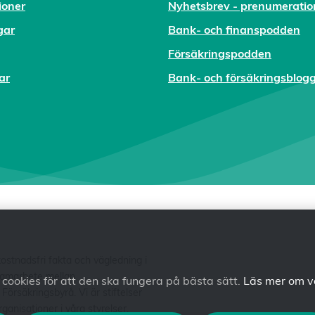
ioner
Nyhetsbrev - prenumeratio
gar
Bank- och finanspodden
Försäkringspodden
ar
Bank- och försäkringsblog
tnadsfri fakta och vägledning i
 samarbete mellan
ookies för att den ska fungera på bästa sätt.
Läs mer om v
säkringsbyrå. Vi är stiftelser
anisationer i våra styrelser.