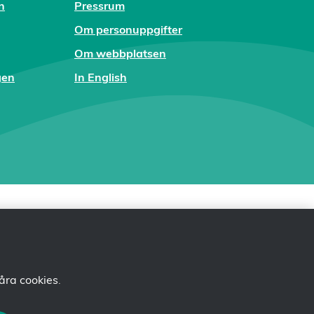
n
Pressrum
Om personuppgifter
Om webbplatsen
gen
In English
åra cookies
.