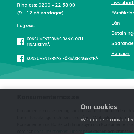
Livssituat
Ring oss:
0200 - 22 58 00
(9 - 12 på vardagar)
Försäkrin
Lån
Följ oss:
Betalning
KONSUMENTERNAS BANK- OCH
Sparande
FINANSBYRÅ
Pension
KONSUMENTERNAS FÖRSÄKRINGSBYRÅ
Konsumenternas.se
Om cookies
Konsumenternas.se ger dig som konsument oberoende och kos
bank-, försäkrings- och pensionsfrågor. Webbplatsen är ett
Webbplatsen använder c
Konsumenternas Bank- och finansbyrå och Konsumenternas För
som har
Konsumentverket
,
Finansinspektionen
och branschorg