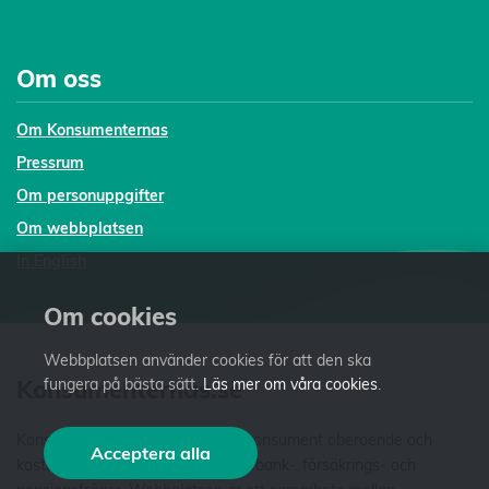
Om oss
Om Konsumenternas
Pressrum
Om personuppgifter
Om webbplatsen
In English
Om cookies
Webbplatsen använder cookies för att den ska
Konsumenternas.se
fungera på bästa sätt.
Läs mer om våra cookies
.
Konsumenternas.se ger dig som konsument oberoende och
Acceptera alla
kostnadsfri fakta och vägledning i bank-, försäkrings- och