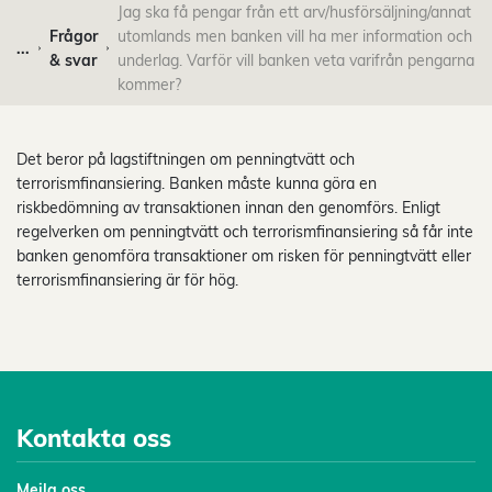
Jag ska få pengar från ett arv/husförsäljning/annat
Frågor
utomlands men banken vill ha mer information och
...
& svar
underlag. Varför vill banken veta varifrån pengarna
kommer?
Det beror på lagstiftningen om penningtvätt och
terrorismfinansiering. Banken måste kunna göra en
riskbedömning av transaktionen innan den genomförs. Enligt
regelverken om penningtvätt och terrorismfinansiering så får inte
banken genomföra transaktioner om risken för penningtvätt eller
terrorismfinansiering är för hög.
Kontakta oss
Mejl
a oss