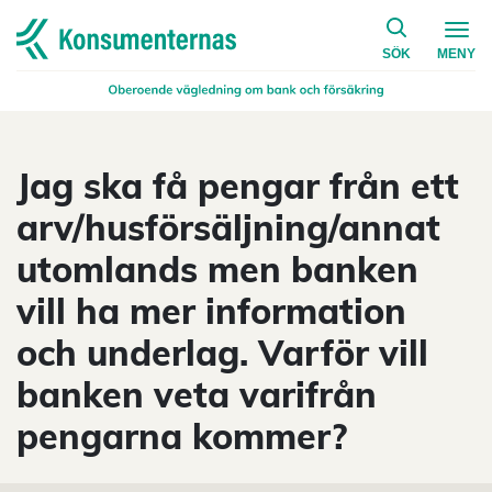
på konsumen
Navigera till startsidan
SÖK
MENY
Jag ska få pengar från ett
arv/husförsäljning/annat
utomlands men banken
vill ha mer information
och underlag. Varför vill
banken veta varifrån
pengarna kommer?