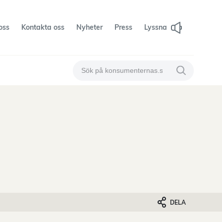
oss
Kontakta oss
Nyheter
Press
Lyssna
Sök på konsumenternas
Sök på konsum
DELA