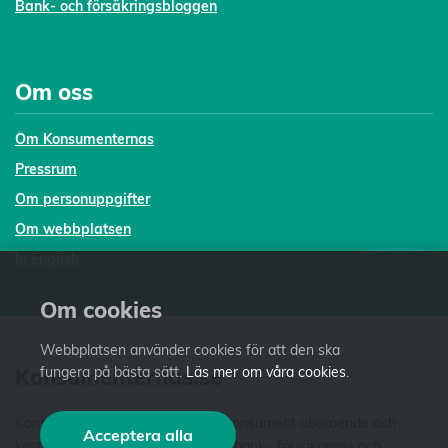
Bank- och försäkringsbloggen
Om oss
Om Konsumenternas
Pressrum
Om personuppgifter
Om webbplatsen
In English
Om cookies
Webbplatsen använder cookies för att den ska
Konsumenternas.se
fungera på bästa sätt.
Läs mer om våra cookies
.
Konsumenternas.se ger dig som konsument oberoende och
Acceptera alla
kostnadsfri fakta och vägledning i bank-, försäkrings- och