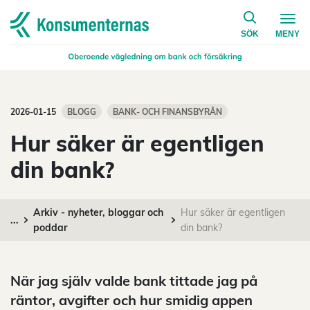
på konsumen
Navigera till startsidan
SÖK
MENY
2026-01-15
BLOGG
BANK- OCH FINANSBYRÅN
Hur säker är egentligen
din bank?
Arkiv - nyheter, bloggar och
Hur säker är egentligen
...
poddar
din bank?
När jag själv valde bank tittade jag på
räntor, avgifter och hur smidig appen