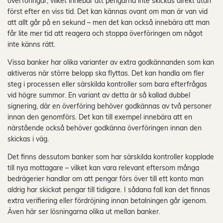
överföringar, vilket innebär att pengarna inte skickas direkt utan
först efter en viss tid. Det kan kännas ovant om man är van vid
att allt går på en sekund – men det kan också innebära att man
får lite mer tid att reagera och stoppa överföringen om något
inte känns rätt.
Vissa banker har olika varianter av extra godkännanden som kan
aktiveras när större belopp ska flyttas. Det kan handla om fler
steg i processen eller särskilda kontroller som bara efterfrågas
vid högre summor. En variant av detta är så kallad dubbel
signering, där en överföring behöver godkännas av två personer
innan den genomförs. Det kan till exempel innebära att en
närstående också behöver godkänna överföringen innan den
skickas i väg.
Det finns dessutom banker som har särskilda kontroller kopplade
till nya mottagare – vilket kan vara relevant eftersom många
bedrägerier handlar om att pengar förs över till ett konto man
aldrig har skickat pengar till tidigare. I sådana fall kan det finnas
extra verifiering eller fördröjning innan betalningen går igenom.
Även här ser lösningarna olika ut mellan banker.