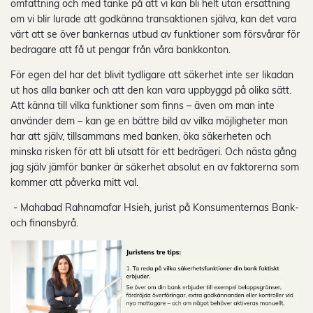
omfattning och med tanke på att vi kan bli helt utan ersättning
om vi blir lurade att godkänna transaktionen själva, kan det vara
värt att se över bankernas utbud av funktioner som försvårar för
bedragare att få ut pengar från våra bankkonton.
För egen del har det blivit tydligare att säkerhet inte ser likadan
ut hos alla banker och att den kan vara uppbyggd på olika sätt.
Att känna till vilka funktioner som finns – även om man inte
använder dem – kan ge en bättre bild av vilka möjligheter man
har att själv, tillsammans med banken, öka säkerheten och
minska risken för att bli utsatt för ett bedrägeri. Och nästa gång
jag själv jämför banker är säkerhet absolut en av faktorerna som
kommer att påverka mitt val.
- Mahabad Rahnamafar Hsieh, jurist på Konsumenternas Bank-
och finansbyrå.