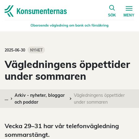
på konsumen
Navigera till startsidan
SÖK
MENY
2025-06-30
NYHET
Vägledningens öppettider
under sommaren
Arkiv - nyheter, bloggar
Vägledningens öppettider
...
och poddar
under sommaren
Vecka 29–31 har vår telefonvägledning
sommarstängt.