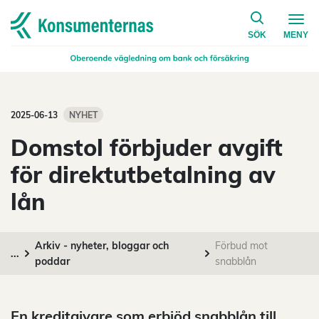
på konsumen
Navigera till startsidan
SÖK
MENY
2025-06-13
NYHET
Domstol förbjuder avgift
för direktutbetalning av
lån
Arkiv - nyheter, bloggar och
Förbud mot
...
poddar
snabblån
En kreditgivare som erbjöd snabblån till