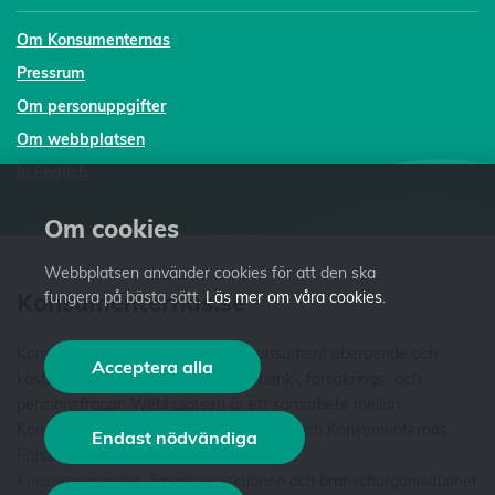
Om Konsumenternas
Pressrum
Om personuppgifter
Om webbplatsen
In English
Om cookies
Webbplatsen använder cookies för att den ska
Konsumenternas.se
fungera på bästa sätt.
Läs mer om våra cookies
.
Konsumenternas.se ger dig som konsument oberoende och
Acceptera alla
kostnadsfri fakta och vägledning i bank-, försäkrings- och
pensionsfrågor. Webbplatsen är ett samarbete mellan
Konsumenternas Bank- och finansbyrå och Konsumenternas
Endast nödvändiga
Försäkringsbyrå. Vi är stiftelser som har
Konsumentverket
,
Finansinspektionen
och branschorganisationer