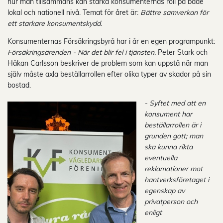
hur man tillsammans kan stärka konsumenternas roll på både
lokal och nationell nivå. Temat för året är:
Bättre samverkan för
ett starkare konsumentskydd
.
Konsumenternas Försäkringsbyrå har i år en egen programpunkt:
Försäkringsärenden - När det blir fel i tjänsten.
Peter Stark och
Håkan Carlsson beskriver de problem som kan uppstå när man
själv måste axla beställarrollen efter olika typer av skador på sin
bostad.
- Syftet med att en
konsument har
beställarrollen är i
grunden gott; man
ska kunna rikta
eventuella
reklamationer mot
hantverksföretaget i
egenskap av
privatperson och
enligt