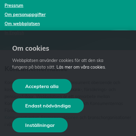
Pressrum
Om personuppgifter
Om webbplatsen
In English
Om cookies
Webbplatsen använder cookies för att den ska
fungera på bästa sätt.
Läs mer om våra cookies
.
Konsumenternas.se
Konsumenternas.se ger dig som konsument oberoende och
Acceptera alla
kostnadsfri fakta och vägledning i bank-, försäkrings- och
pensionsfrågor. Webbplatsen är ett samarbete mellan
Konsumenternas Bank- och finansbyrå och Konsumenternas
Endast nödvändiga
Försäkringsbyrå. Vi är stiftelser som har
Konsumentverket
,
Finansinspektionen
och branschorganisationer
i våra styrelser. Läs mer
om oss
.
Inställningar