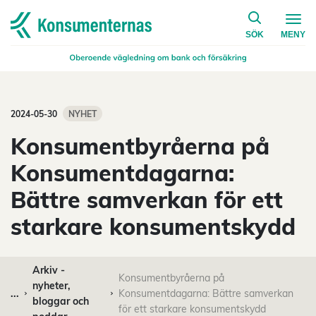
på konsumen
Navigera till startsidan
SÖK
MENY
2024-05-30
NYHET
Konsumentbyråerna på
Konsumentdagarna:
Bättre samverkan för ett
starkare konsumentskydd
Arkiv -
Konsumentbyråerna på
nyheter,
...
Konsumentdagarna: Bättre samverkan
bloggar och
för ett starkare konsumentskydd