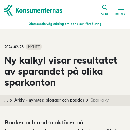
på konsumen
Navigera till startsidan
SÖK
MENY
2024-02-23
NYHET
Ny kalkyl visar resultatet
av sparandet på olika
sparkonton
...
Arkiv - nyheter, bloggar och poddar
Sparkalkyl
Banker och andra aktörer på