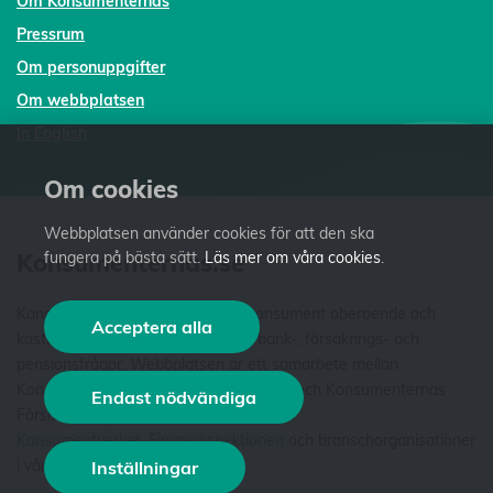
Om Konsumenternas
Pressrum
Om personuppgifter
Om webbplatsen
In English
Om cookies
Webbplatsen använder cookies för att den ska
Konsumenternas.se
fungera på bästa sätt.
Läs mer om våra cookies
.
Konsumenternas.se ger dig som konsument oberoende och
Acceptera alla
kostnadsfri fakta och vägledning i bank-, försäkrings- och
pensionsfrågor. Webbplatsen är ett samarbete mellan
Konsumenternas Bank- och finansbyrå och Konsumenternas
Endast nödvändiga
Försäkringsbyrå. Vi är stiftelser som har
Konsumentverket
,
Finansinspektionen
och branschorganisationer
i våra styrelser. Läs mer
om oss
.
Inställningar